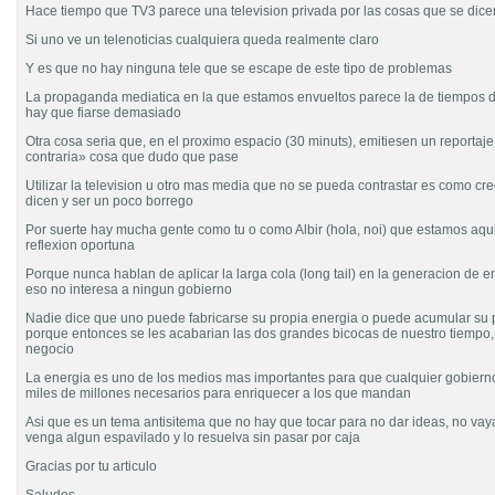
Hace tiempo que TV3 parece una television privada por las cosas que se dice
Si uno ve un telenoticias cualquiera queda realmente claro
Y es que no hay ninguna tele que se escape de este tipo de problemas
La propaganda mediatica en la que estamos envueltos parece la de tiempos d
hay que fiarse demasiado
Otra cosa seria que, en el proximo espacio (30 minuts), emitiesen un reportaje
contraria» cosa que dudo que pase
Utilizar la television u otro mas media que no se pueda contrastar es como cre
dicen y ser un poco borrego
Por suerte hay mucha gente como tu o como Albir (hola, noi) que estamos aqui
reflexion oportuna
Porque nunca hablan de aplicar la larga cola (long tail) en la generacion de 
eso no interesa a ningun gobierno
Nadie dice que uno puede fabricarse su propia energia o puede acumular su 
porque entonces se les acabarian las dos grandes bicocas de nuestro tiempo,
negocio
La energia es uno de los medios mas importantes para que cualquier gobiern
miles de millones necesarios para enriquecer a los que mandan
Asi que es un tema antisitema que no hay que tocar para no dar ideas, no vay
venga algun espavilado y lo resuelva sin pasar por caja
Gracias por tu articulo