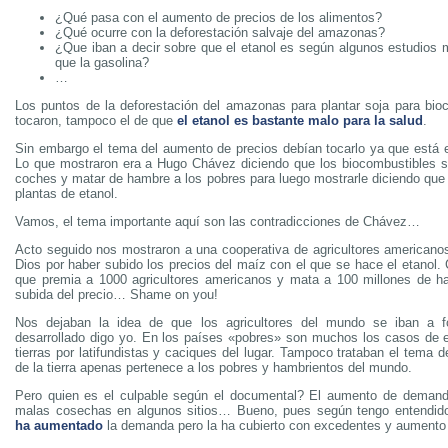
¿Qué pasa con el aumento de precios de los alimentos?
¿Qué ocurre con la deforestación salvaje del amazonas?
¿Que iban a decir sobre que el etanol es según algunos estudios
que la gasolina?
…
Los puntos de la deforestación del amazonas para plantar soja para bioc
tocaron, tampoco el de que
el etanol es bastante malo para la salud
.
Sin embargo el tema del aumento de precios debían tocarlo ya que está 
Lo que mostraron era a Hugo Chávez diciendo que los biocombustibles s
coches y matar de hambre a los pobres para luego mostrarle diciendo que 
plantas de etanol.
Vamos, el tema importante aquí son las contradicciones de Chávez…
Acto seguido nos mostraron a una cooperativa de agricultores americano
Dios por haber subido los precios del maíz con el que se hace el etanol.
que premia a 1000 agricultores americanos y mata a 100 millones de h
subida del precio… Shame on you!
Nos dejaban la idea de que los agricultores del mundo se iban a f
desarrollado digo yo. En los países «pobres» son muchos los casos de 
tierras por latifundistas y caciques del lugar. Tampoco trataban el tema 
de la tierra apenas pertenece a los pobres y hambrientos del mundo.
Pero quien es el culpable según el documental? El aumento de demand
malas cosechas en algunos sitios… Bueno, pues según tengo entendid
ha aumentado
la demanda pero la ha cubierto con excedentes y aumento 