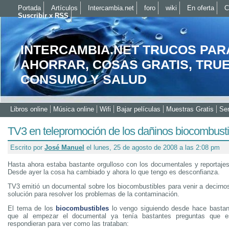
Portada
Artículos
Intercambia.net
foro
wiki
En oferta
C
Suscribir x RSS
INTERCAMBIA.NET TRUCOS PAR
AHORRAR, COSAS GRATIS, TRU
CONSUMO Y SALUD
Libros online
Música online
Wifi
Bajar películas
Muestras Gratis
Ser
TV3 en telepromoción de los dañinos biocombusti
Escrito por
José Manuel
el lunes, 25 de agosto de 2008 a las 2:08 pm
Hasta ahora estaba bastante orgulloso con los documentales y reportaje
Desde ayer la cosa ha cambiado y ahora lo que tengo es desconfianza.
TV3 emitió un documental sobre los biocombustibles para venir a decirno
solución para resolver los problemas de la contaminación.
El tema de los
biocombustibles
lo vengo siguiendo desde hace bastant
que al empezar el documental ya tenía bastantes preguntas que 
respondieran para ver como las trataban: