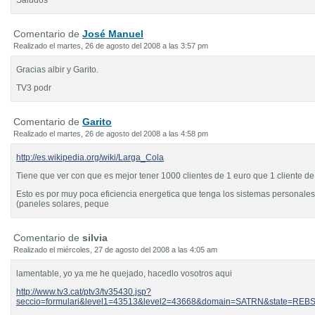
Saludos
Comentario de
José Manuel
Realizado el martes, 26 de agosto del 2008 a las 3:57 pm
Gracias albir y Garito.
TV3 podr
Comentario de
Garito
Realizado el martes, 26 de agosto del 2008 a las 4:58 pm
http://es.wikipedia.org/wiki/Larga_Cola
Tiene que ver con que es mejor tener 1000 clientes de 1 euro que 1 cliente d
Esto es por muy poca eficiencia energetica que tenga los sistemas personales
(paneles solares, peque
Comentario de
silvia
Realizado el miércoles, 27 de agosto del 2008 a las 4:05 am
lamentable, yo ya me he quejado, hacedlo vosotros aqui
http://www.tv3.cat/ptv3/tv35430.jsp?
seccio=formulari&level1=43513&level2=43668&domain=SATRN&state=REB