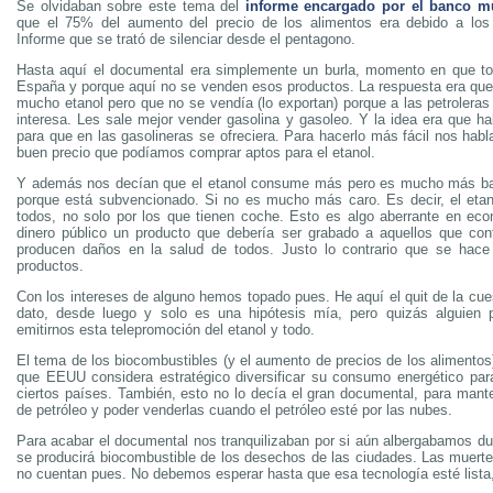
Se olvidaban sobre este tema del
informe encargado por el banco m
que el 75% del aumento del precio de los alimentos era debido a los 
Informe que se trató de silenciar desde el pentagono.
Hasta aquí el documental era simplemente un burla, momento en que to
España y porque aquí no se venden esos productos. La respuesta era que
mucho etanol pero que no se vendía (lo exportan) porque a las petroleras
interesa. Les sale mejor vender gasolina y gasoleo. Y la idea era que ha
para que en las gasolineras se ofreciera. Para hacerlo más fácil nos hab
buen precio que podíamos comprar aptos para el etanol.
Y además nos decían que el etanol consume más pero es mucho más bara
porque está subvencionado. Si no es mucho más caro. Es decir, el eta
todos, no solo por los que tienen coche. Esto es algo aberrante en ec
dinero público un producto que debería ser grabado a aquellos que co
producen daños en la salud de todos. Justo lo contrario que se hace
productos.
Con los intereses de alguno hemos topado pues. He aquí el quit de la cue
dato, desde luego y solo es una hipótesis mía, pero quizás alguien
emitirnos esta telepromoción del etanol y todo.
El tema de los biocombustibles (y el aumento de precios de los alimentos
que EEUU considera estratégico diversificar su consumo energético pa
ciertos países. También, esto no lo decía el gran documental, para mant
de petróleo y poder venderlas cuando el petróleo esté por las nubes.
Para acabar el documental nos tranquilizaban por si aún albergabamos du
se producirá biocombustible de los desechos de las ciudades. Las muert
no cuentan pues. No debemos esperar hasta que esa tecnología esté lista,