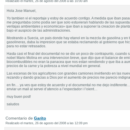
Realizado el martes, 26 de agosto del 2008 a las 10:00 am
Hola Jose Manuel,
Yo tambien vi el reportaje y estoy de acuerdo contigo. A medida que iban pas
me preguntaba como podia ser que solo estuvieran hablando de las supuest
ventajas ambientales y economicas» que iban a suponer la creacion de planta
bajo el auspicio de las administraciones.
Mostrando a Suecia, un pais donde hay etanol en la mezcla de gasolina y en 
gasolineras, daba la impresion que se estaba reclamando al gobierno que hic
para no estar retrasados.
Hasta casi el final del documental no se dio un poco de contrapunto, cuando s
nobel Mario Molina en una intervencion breve, que dijo que el balance de emi
biocombustibles no eran la panacea que nos estan vendiendo y que iba a au
precios de la carne y la pobreza a nivel mundial en general.
Las escenas de los agricultores con grandes camiones invirtiendo en las nuev
rezando y dando gracias a Dios por el aumento de precios me parecio indigna
en fin… ya ves que estoy de acuerdo y el documental no me dejo indiferente…
enviar un mail al servei d’atencio a l’espectador i l’oient…
muy buen post!
saludos
Comentario de
Garito
Realizado el martes, 26 de agosto del 2008 a las 12:09 pm