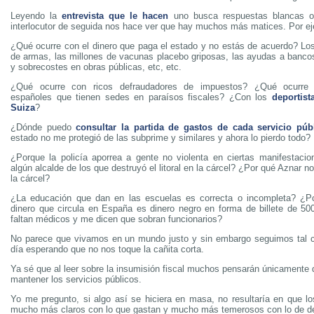
Leyendo la
entrevista que le hacen
uno busca respuestas blancas o
interlocutor de seguida nos hace ver que hay muchos más matices. Por e
¿Qué ocurre con el dinero que paga el estado y no estás de acuerdo? Los
de armas, las millones de vacunas placebo griposas, las ayudas a bancos,
y sobrecostes en obras públicas, etc, etc.
¿Qué ocurre con ricos defraudadores de impuestos? ¿Qué ocurre
españoles que tienen sedes en paraísos fiscales? ¿Con los
deportis
Suiza
?
¿Dónde puedo
consultar la partida de gastos de cada servicio púb
estado no me protegió de las subprime y similares y ahora lo pierdo todo?
¿Porque la policía aporrea a gente no violenta en ciertas manifestaci
algún alcalde de los que destruyó el litoral en la cárcel? ¿Por qué Aznar 
la cárcel?
¿La educación que dan en las escuelas es correcta o incompleta? ¿P
dinero que circula en España es dinero negro en forma de billete de 5
faltan médicos y me dicen que sobran funcionarios?
No parece que vivamos en un mundo justo y sin embargo seguimos tal c
día esperando que no nos toque la cañita corta.
Ya sé que al leer sobre la insumisión fiscal muchos pensarán únicamente 
mantener los servicios públicos.
Yo me pregunto, si algo así se hiciera en masa, no resultaría en que los
mucho más claros con lo que gastan y mucho más temerosos con lo de d