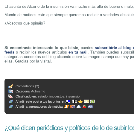
El asunto de Alcor o de la insumisión va mucho más allá de bueno o malo, a
Mundo de matices este que siempre queremos reducir a verdades absolut
¿Vosotros que opináis?
Si encontraste interesante lo que leíste
, puedes
subscribirte al blog
feeds
o recibir los nuevos artículos
en tu mail
. También puedes subscrib
categorías concretas del blog clicando sobre la imagen naranja que hay j
ellas. Gracias por la visita!.
Comentarios (2)
Categoria:
Activismo
Clasificado en:
estado
,
impuestos
,
insumision
Añadir este post a tus favoritos en:
Añadir a agregadores de noticias:
¿Qué dicen periódicos y políticos de lo de subir l