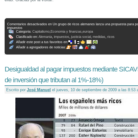
Comentarios desactivados
en Un grupo de ricos alemanes lanza una propuesta para p
impuestos
Categoria:
Capitalismo
,
Economia y finanzas
,
europa
Clasificado en:
Alemania
,
impuestos
,
justicia social
,
medidas
,
ricos
Añadir este post a tus favoritos en:
Añadir a agregadores de noticias:
Desigualdad al pagar impuestos mediante SICAV
de inversión que tributan al 1%-18%)
Escrito por
José Manuel
el jueves, 10 de septiembre de 2009 a las 8:53