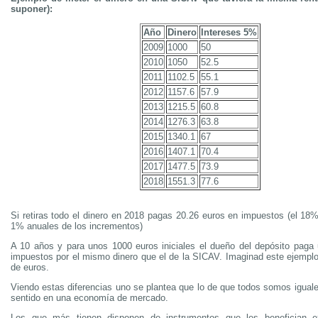
suponer):
Año
Dinero
Intereses 5%
2009
1000
50
2010
1050
52.5
2011
1102.5
55.1
2012
1157.6
57.9
2013
1215.5
60.8
2014
1276.3
63.8
2015
1340.1
67
2016
1407.1
70.4
2017
1477.5
73.9
2018
1551.3
77.6
Si retiras todo el dinero en 2018 pagas 20.26 euros en impuestos (el 18
1% anuales de los incrementos)
A 10 años y para unos 1000 euros iniciales el dueño del depósito pag
impuestos por el mismo dinero que el de la SICAV. Imaginad este ejemplo
de euros.
Viendo estas diferencias uno se plantea que lo de que todos somos igual
sentido en una economía de mercado.
Los que más tienen disponen de instrumentos que les benefician e