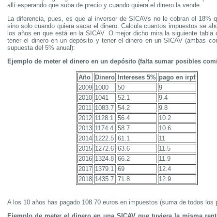
allí esperando que suba de precio y cuando quiera el dinero la vende.
La diferencia, pues, es que al inversor de SICAVs no le cobran el 18% q
sino solo cuando quiera sacar el dinero. Calcula cuantos impuestos se ah
los años en que está en la SICAV. O mejor dicho mira la siguiente tabla 
tener el dinero en un depósito y tener el dinero en un SICAV (ambas con
supuesta del 5% anual):
Ejemplo de meter el dinero en un depósito (falta sumar posibles com
Año
Dinero
Intereses 5%
pago en irpf
2009
1000
50
9
2010
1041
52.1
9.4
2011
1083.7
54.2
9.8
2012
1128.1
56.4
10.2
2013
1174.4
58.7
10.6
2014
1222.5
61.1
11
2015
1272.6
63.6
11.5
2016
1324.8
66.2
11.9
2017
1379.1
69
12.4
2018
1435.7
71.8
12.9
A los 10 años has pagado 108.70 euros en impuestos (suma de todos los p
Ejemplo de meter el dinero en una SICAV que tuviera la misma ren