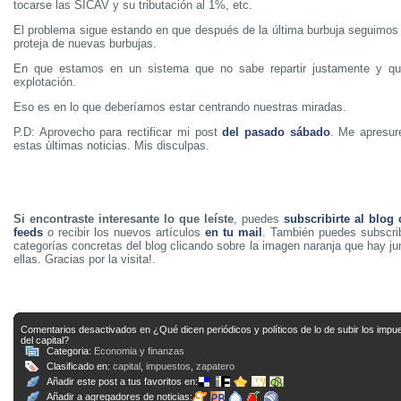
tocarse las SICAV y su tributación al 1%, etc.
El problema sigue estando en que después de la última burbuja seguimos
proteja de nuevas burbujas.
En que estamos en un sistema que no sabe repartir justamente y q
explotación.
Eso es en lo que deberíamos estar centrando nuestras miradas.
P.D: Aprovecho para rectificar mi post
del pasado sábado
. Me apresur
estas últimas noticias. Mis disculpas.
Si encontraste interesante lo que leíste
, puedes
subscribirte al blog
feeds
o recibir los nuevos artículos
en tu mail
. También puedes subscrib
categorías concretas del blog clicando sobre la imagen naranja que hay j
ellas. Gracias por la visita!.
Comentarios desactivados
en ¿Qué dicen periódicos y políticos de lo de subir los impu
del capital?
Categoria:
Economia y finanzas
Clasificado en:
capital
,
impuestos
,
zapatero
Añadir este post a tus favoritos en:
Añadir a agregadores de noticias: