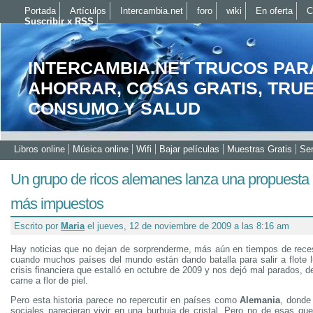
Portada
Artículos
Intercambia.net
foro
wiki
En oferta
C
Suscribir x RSS
INTERCAMBIA.NET TRUCOS PAR
AHORRAR, COSAS GRATIS, TRU
CONSUMO Y SALUD
Libros online
Música online
Wifi
Bajar películas
Muestras Gratis
Ser
Un grupo de ricos alemanes lanza una propuesta
más impuestos
Escrito por
Maria
el jueves, 12 de noviembre de 2009 a las 8:16 am
Hay noticias que no dejan de sorprenderme, más aún en tiempos de rec
cuando muchos países del mundo están dando batalla para salir a flote 
crisis financiera que estalló en octubre de 2009 y nos dejó mal parados, de
carne a flor de piel.
Pero esta historia parece no repercutir en países como
Alemania
, donde
sociales parecieran vivir en una burbuja de cristal. Pero no de esas qu