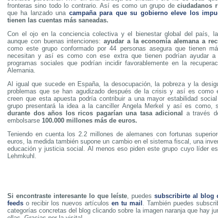
fronteras sino todo lo contrario. Así es como un grupo de
ciudadanos 
que ha lanzado una
campaña para que su gobierno eleve los impu
tienen las cuentas más saneadas.
Con el ojo en la conciencia colectiva y el bienestar global del país, la
aunque con buenas intenciones:
ayudar a la economía alemana a rec
como este grupo conformado por 44 personas asegura que tienen má
necesitan y así es como con ese extra que tienen podrían ayudar a 
programas sociales que podrían incidir favorablemente en la recuperac
Alemania.
Al igual que sucede en España, la desocupación, la pobreza y la desig
problemas que se han agudizado después de la crisis y así es como 
creen que esta apuesta podría contribuir a una mayor estabilidad socia
grupo presentará la idea a la canciller Angela Merkel y así es como, s
durante dos años los ricos pagarían una tasa adicional
a través de
embolsarse
100.000 millones más de euros.
Teniendo en cuenta los 2.2 millones de alemanes con fortunas superio
euros, la medida también supone un cambio en el sistema fiscal, una inve
educación y justicia social. Al menos eso piden este grupo cuyo líder es
Lehmkuhl.
Si encontraste interesante lo que leíste
, puedes
subscribirte al blog
feeds
o recibir los nuevos artículos
en tu mail
. También puedes subscrib
categorías concretas del blog clicando sobre la imagen naranja que hay j
ellas. Gracias por la visita!.