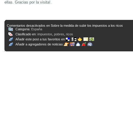
ellas. Gracias por la visita!.
Comentarios desactivados
en Sobre la medida de subir los impuestos a los ricos
Categoria:
España
Clasificado en:
impuestos
,
pobres
,
ricos
Añadir este post a tus favoritos en:
Añadir a agregadores de noticias: