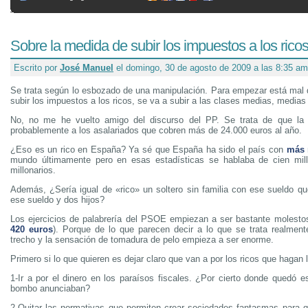
Sobre la medida de subir los impuestos a los rico
Escrito por
José Manuel
el domingo, 30 de agosto de 2009 a las 8:35 am
Se trata según lo esbozado de una manipulación. Para empezar está mal 
subir los impuestos a los ricos, se va a subir a las clases medias, medias 
No, no me he vuelto amigo del discurso del PP. Se trata de que la 
probablemente a los asalariados que cobren más de 24.000 euros al año.
¿Eso es un rico en España? Ya sé que España ha sido el país con
más 
mundo últimamente pero en esas estadísticas se hablaba de cien mill
millonarios.
Además, ¿Sería igual de «rico» un soltero sin familia con ese sueldo qu
ese sueldo y dos hijos?
Los ejercicios de palabrería del PSOE empiezan a ser bastante molesto
420 euros
). Porque de lo que parecen decir a lo que se trata realme
trecho y la sensación de tomadura de pelo empieza a ser enorme.
Primero si lo que quieren es dejar claro que van a por los ricos que hagan l
1-Ir a por el dinero en los paraísos fiscales. ¿Por cierto donde quedó e
bombo anunciaban?
2-Quitar las normativas que permiten crear sociedades fantasmas para 