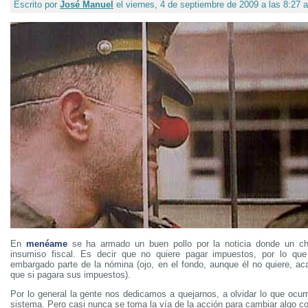
Escrito por
José Manuel
el viernes, 4 de septiembre de 2009 a las 8:27 
En
menéame
se ha armado un buen pollo por la noticia donde un ch
insumiso fiscal. Es decir que no quiere pagar impuestos, por lo que
embargado parte de la nómina (ojo, en el fondo, aunque él no quiere, 
que si pagara sus impuestos).
Por lo general la gente nos dedicamos a quejarnos, a olvidar lo que ocur
sistema. Pero casi nunca se toma la vía de la acción para cambiar algo co