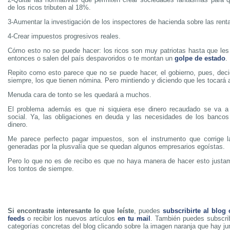
de los ricos tributen al 18%.
3-Aumentar la investigación de los inspectores de hacienda sobre las rent
4-Crear impuestos progresivos reales.
Cómo esto no se puede hacer: los ricos son muy patriotas hasta que les 
entonces o salen del país despavoridos o te montan un
golpe de estado
.
Repito como esto parece que no se puede hacer, el gobierno, pues, decid
siempre, los que tienen nómina. Pero mintiendo y diciendo que les tocará 
Menuda cara de tonto se les quedará a muchos.
El problema además es que ni siquiera ese dinero recaudado se va a 
social. Ya, las obligaciones en deuda y las necesidades de los banco
dinero.
Me parece perfecto pagar impuestos, son el instrumento que corrige l
generadas por la plusvalía que se quedan algunos empresarios egoístas.
Pero lo que no es de recibo es que no haya manera de hacer esto just
los tontos de siempre.
Si encontraste interesante lo que leíste
, puedes
subscribirte al blog
feeds
o recibir los nuevos artículos
en tu mail
. También puedes subscrib
categorías concretas del blog clicando sobre la imagen naranja que hay j