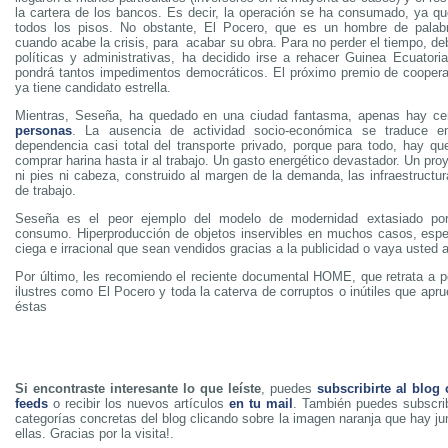
la cartera de los bancos. Es decir, la operación se ha consumado, ya q
todos los pisos. No obstante, El Pocero, que es un hombre de palabr
cuando acabe la crisis, para acabar su obra. Para no perder el tiempo, deb
políticas y administrativas, ha decidido irse a rehacer Guinea Ecuatoria
pondrá tantos impedimentos democráticos. El próximo premio de cooperac
ya tiene candidato estrella.
Mientras, Seseña, ha quedado en una ciudad fantasma, apenas hay 
personas
. La ausencia de actividad socio-económica se traduce 
dependencia casi total del transporte privado, porque para todo, hay que
comprar harina hasta ir al trabajo. Un gasto energético devastador. Un pro
ni pies ni cabeza, construido al margen de la demanda, las infraestructu
de trabajo.
Seseña es el peor ejemplo del modelo de modernidad extasiado por
consumo. Hiperproducción de objetos inservibles en muchos casos, esp
ciega e irracional que sean vendidos gracias a la publicidad o vaya usted 
Por último, les recomiendo el reciente documental HOME, que retrata a p
ilustres como El Pocero y toda la caterva de corruptos o inútiles que ap
éstas
Si encontraste interesante lo que leíste
, puedes
subscribirte al blog
feeds
o recibir los nuevos artículos
en tu mail
. También puedes subscrib
categorías concretas del blog clicando sobre la imagen naranja que hay j
ellas. Gracias por la visita!.