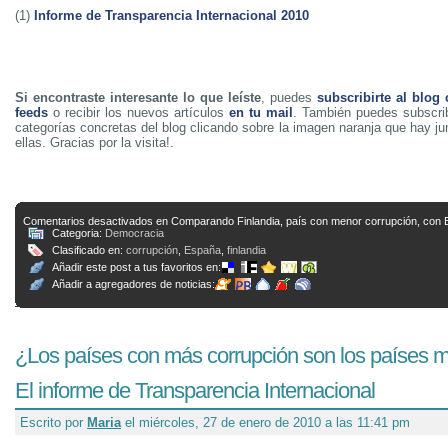
(1)
Informe de Transparencia Internacional 2010
Si encontraste interesante lo que leíste
, puedes
subscribirte al blog
feeds
o recibir los nuevos artículos
en tu mail
. También puedes subscrib
categorías concretas del blog clicando sobre la imagen naranja que hay j
ellas. Gracias por la visita!.
Comentarios desactivados
en Comparando Finlandia, país con menor corrupción, con
Categoria:
Democracia
Clasificado en:
corrupción
,
España
,
finlandia
Añadir este post a tus favoritos en:
Añadir a agregadores de noticias:
¿Los países con más corrupción son los países 
El informe de Transparencia Internacional
Escrito por
Maria
el miércoles, 27 de enero de 2010 a las 11:41 pm