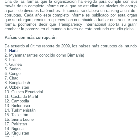
Una de las formas que la organización ha elegido para cumplir con su
través de un completo informe en el que se estudian los niveles de corru
a partir de diversos barómetros. Entonces se elabora un ranking anual de
corruptas. Cada año este completo informe es publicado por esta organ
que se otorgan premios a quienes han contribuido a luchar contra este pr
forma, podríamos decir que Transparency International aporta su gran
combatir la pobreza en el mundo a través de este profundo estudio global.
Países con más corrupción
De acuerdo al último reporte de 2009, los países más corruptos del mundo
1.
Haití
2. Myanmar (antes conocido como Birmania)
3. Irak
4. Guinea
5. Sudan
6. Congo
7. Chad
8. Bangladesh
9. Uzbekistán
10. Guinea Ecuatorial
11. Costa de Marfil
12. Cambodia
13. Bielorrusia
14. Turkmenistán
15. Tajikistán
16. Sierra Leone
17. Pakistan
18. Nigeria
19. Kirguistán