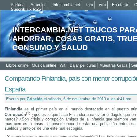
Portada
Artículos
Intercambia.net
foro
wiki
En oferta
C
Suscribir x RSS
INTERCAMBIA.NET TRUCOS PAR
AHORRAR, COSAS GRATIS, TRU
CONSUMO Y SALUD
Libros online
Música online
Wifi
Bajar películas
Muestras Gratis
Ser
Comparando Finlandia, país con menor corrupció
España
Escrito por
Griselda
el sábado, 6 de noviembre de 2010 a las 4:41 pm
Finlandia
es el primer país en el mundo destacado en el puesto nú
(1)
Corrupción
¿qué es lo que hace Finlandia para evitar el flagelo que e
hartos? ¿Son crisis y corrupción amigos de la infancia que siempre va
más bien es la crisis la consecuencia de estar una población entera sac
sueldos y antojos de una elite mal escogida.
¿Y si copiamos el modelo anticorrupción finlandés? Los finladeses tienen