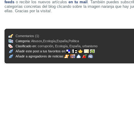
feeds
o recibir los nuevos artículos
en tu mail
. También puedes subscrib
categorías concretas del blog clicando sobre la imagen naranja que hay j
ellas. Gracias por la visita!.
Comentarios (1)
Categoria:
Abusos
,
Ecología
,
España
,
Política
Clasificado en:
corrupción
,
Ecología
,
España
,
urbanismo
Añadir este post a tus favoritos en:
Añadir a agregadores de noticias: