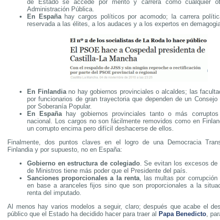
de Estado se accede por mérito y carrera como cualquier ot
Administración Pública.
En España
hay cargos políticos por acomodo; la carrera políti
reservada a las élites, a los audaces y a los expertos en demagogi
En Finlandia
no hay gobiernos provinciales o alcaldes; las facult
por funcionarios de gran trayectoria que dependen de un Consejo 
por Soberanía Popular.
En España
hay gobiernos provinciales tanto o más corruptos
nacional. Los cargos no son fácilmente removidos como en Finlandi
un corrupto encima pero difícil deshacerse de ellos.
Finalmente, dos puntos claves en el logro de una Democracia Tran
Finlandia y por supuesto, no en España:
Gobierno en estructura de colegiado
. Se evitan los excesos de 
de Ministros tiene más poder que el Presidente del país.
Sanciones proporcionales a la renta
, las multas por corrupción
en base a aranceles fijos sino que son proporcionales a la situ
renta del imputado.
Al menos hay varios modelos a seguir, claro; después que acabe el desp
público que el Estado ha decidido hacer para traer al
Papa Benedicto
, pa