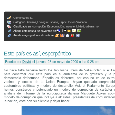
Comentarios (1)
Categoria:
Abusos
,
Ecología
,
España
,
Especulación
,
Vivienda
Clasificado en:
corrupción
,
Especulación
,
Insosteniblidad
,
urbanismo
Añadir este post a tus favoritos en:
Añadir a agregadores de noticias:
Este país es así, esperpéntico
Escrito por
David
el jueves, 28 de mayo de 2009 a las 9:28 pm
No hace falta haberse leído los fabulosos libros de Valle-Inclán ni el L
para confirmar que este país es el emblema de lo grotesco y la p
democracia defectuosa. España es diferente, por eso no es de extra
vecinos y socios de la Unión Europea, hayan quedado sorprendid
costumbres políticas y modelo de desarrollo. Así, el Parlamento Euro
hemos construido y potenciado un modelo de corrupción de carácter e
análisis del informe de la eurodiputada danesa Marguete Auken sob
modelo de corrupción que incluye a alcaldes, presidentes de comunidades
la nación, este con su silencio y dejar hacer.