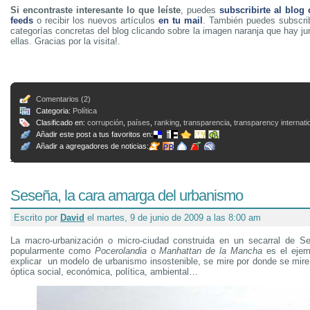
Si encontraste interesante lo que leíste
, puedes
subscribirte al blog
feeds
o recibir los nuevos artículos
en tu mail
. También puedes subscrib
categorías concretas del blog clicando sobre la imagen naranja que hay j
ellas. Gracias por la visita!.
Comentarios (2)
Categoria:
Política
Clasificado en:
corrupción
,
países
,
ranking
,
transparencia
,
transparency internati
Añadir este post a tus favoritos en:
Añadir a agregadores de noticias:
Seseña, la cara amarga del urbanismo
Escrito por
David
el martes, 9 de junio de 2009 a las 8:00 am
La macro-urbanización o micro-ciudad construida en un secarral de S
popularmente como
Pocerolandia
o
Manhattan de la Mancha
es el ejem
explicar un modelo de urbanismo insostenible, se mire por donde se mire
óptica social, económica, política, ambiental…