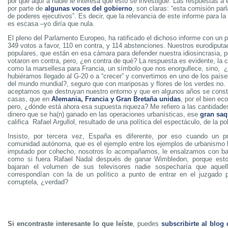
por que aquí a nadie le interesa que esto se investigue. Las respuestas a
por parte de
algunas voces del gobierno
, son claras: “esta comisión par
de poderes ejecutivos”. Es decir, que la relevancia de este informe para la
es escasa –yo diría que nula.
El pleno del Parlamento Europeo, ha ratificado el dichoso informe con un pí
349 votos a favor, 110 en contra, y 114 abstenciones. Nuestros eurodiputa
populares, que están en esa cámara para defender nuestra idiosincrasia, p
votaron en contra, pero, ¿en contra de qué? La respuesta es evidente, la 
como la marsellesa para Francia, un símbolo que nos enorgullece, sino,
hubiéramos llegado al G-20 o a “crecer” y convertirnos en uno de los paí
del mundo mundial?, seguro que con mariposas y flores de los verdes no.
aceptamos que destruyan nuestro entorno y que en algunos años se cons
casas, que en
Alemania, Francia y Gran Bretaña unidas
, por el bien ec
pero, ¿dónde está ahora esa supuesta riqueza? Me refiero a las cantidad
dinero que se ha(n) ganado en las operaciones urbanísticas, ese
gran sa
califica Rafael Argullol, resultado de una política del espectáculo, de la polí
Insisto, por tercera vez, España es diferente, por eso cuando un p
comunidad autónoma, que es el ejemplo entre los ejemplos de urbanismo br
imputado por cohecho, nosotros lo acompañamos, le ensalzamos con ban
como si fuera Rafael Nadal después de ganar Wimbledon, porque esto
bajaran el volumen de sus televisores nadie sospecharía que aque
correspondían con la de un político a punto de entrar en el juzgado 
corruptela, ¿verdad?
Si encontraste interesante lo que leíste
, puedes
subscribirte al blog