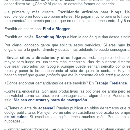
ganar dinero ya. ¿Cómo? Al grano, te describo formas de hacerlo:
-La primera y más directa.
Escribiendo artículos para blogs
. Ha
escribiendo o en todo caso poner interés. No pagan mucho pero si lo hace
te aumentarán el precio por post que en un principio lo tienes entre 1 y 5
Escribir en castellano:
Find a Blogger
Escribir en inglés:
Recruiting Blogs
o bien la opción que dan desde sindin
Por cierto, conozco gente que solicita estos servicios
. Si eres muy bu
enganchas a la gente, dímelo y quizás más adelante te puedo conseguir a
–
Enviar sitios a directorios y otros lugares
. Esta requiere dedicarle
mayor pero luego es una tarea más mecánica. Has de buscarte directori
que sean valorados por Google. Aunque puede ser tan sencillo como es
foros y poner tu firma apuntando al sitio de quien te contrate. Hay 
hacerlo
aquel que quiera probarlo que me lo comente desde aquí y le echo
¿Donde encontrar demandantes de este servicio? En
Trabajo Freelance
.
-Contesta encuestas. Son más productivas las opciones de arriba pero e
tan válidad como las otras para conseguir sacar algún dinero. Puedes h
sitio:
Nielsen encuestas y barra de navegación
.
-¿Tienes cuenta de
adsense
? Puedes publicar en sitios de terceros que t
código publicitario. Por ejemplo un sitio en castellano que acaba de emp
de artículos
. Si escribes en inglés tienes muchos más. Por ejemplo
hubpages, …
-Comprar vender dominios. Sé que con esta puedes ganar algún dinero uti