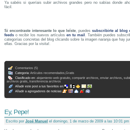
Ya sabéis si queríais subir archivos grandes pero no sabías donde ah
fácil.
Si encontraste interesante lo que leíste
, puedes
subscribirte al blog
feeds
o recibir los nuevos artículos
en tu mail
. También puedes subscrib
categorías concretas del blog clicando sobre la imagen naranja que hay j
ellas. Gracias por la visita!.
Comentarios (5)
Categoria:
Artículos recomendados
,
Gratis
Clasificado en:
alojamiento web gratuito
,
compartir archivos
,
enviar archivos
,
subi
archivos gratis
,
transferencia archivos
Añadir este post a tus favoritos en:
Añadir a agregadores de noticias:
Ey, Pepe!
Escrito por
José Manuel
el domingo, 1 de marzo de 2009 a las 10:01 pm