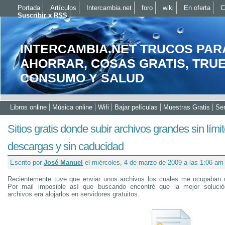
Portada
Artículos
Intercambia.net
foro
wiki
En oferta
C
Suscribir x RSS
INTERCAMBIA.NET TRUCOS PAR
AHORRAR, COSAS GRATIS, TRU
CONSUMO Y SALUD
Libros online
Música online
Wifi
Bajar películas
Muestras Gratis
Ser
Sitios gratis donde subir archivos grandes sin lími
descargas y sin caducidad
Escrito por
José Manuel
el miércoles, 4 de marzo de 2009 a las 1:06 am
Recientemente tuve que enviar unos archivos los cuales me ocupaban
Por mail imposible así que buscando encontré que la mejor solució
archivos era alojarlos en servidores gratuitos.