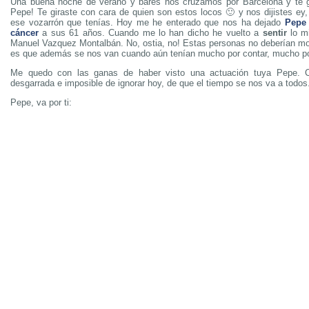
Una buena noche de verano y bares nos cruzamos por Barcelona y te g
Pepe! Te giraste con cara de quien son estos locos 🙂 y nos dijistes ey,
ese vozarrón que tenías. Hoy me he enterado que nos ha dejado
Pepe
cáncer
a sus 61 años. Cuando me lo han dicho he vuelto a
sentir
lo m
Manuel Vazquez Montalbán. No, ostia, no! Estas personas no deberían mo
es que además se nos van cuando aún tenían mucho por contar, mucho po
Me quedo con las ganas de haber visto una actuación tuya Pepe. C
desgarrada e imposible de ignorar hoy, de que el tiempo se nos va a todos
Pepe, va por ti: