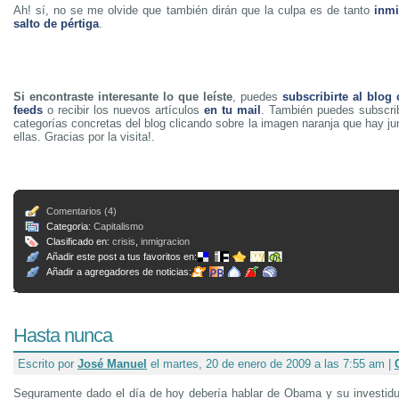
Ah! sí, no se me olvide que también dirán que la culpa es de tanto
inmi
salto de pértiga
.
Si encontraste interesante lo que leíste
, puedes
subscribirte al blog
feeds
o recibir los nuevos artículos
en tu mail
. También puedes subscrib
categorías concretas del blog clicando sobre la imagen naranja que hay j
ellas. Gracias por la visita!.
Comentarios (4)
Categoria:
Capitalismo
Clasificado en:
crisis
,
inmigracion
Añadir este post a tus favoritos en:
Añadir a agregadores de noticias:
Hasta nunca
Escrito por
José Manuel
el martes, 20 de enero de 2009 a las 7:55 am |
Seguramente dado el día de hoy debería hablar de Obama y su investidu