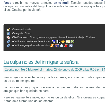
feeds
o recibir los nuevos artículos
en tu mail
. También puedes subscrib
categorías concretas del blog clicando sobre la imagen naranja que hay j
ellas. Gracias por la visita!.
Comentarios (8)
Categoria:
Dinero
Clasificado en:
Dinero
,
freelance
,
ganar dinero
,
Internet
,
trabajar
,
Trabajo
Añadir este post a tus favoritos en:
Añadir a agregadores de noticias:
La culpa no es del inmigrante señora!
Escrito por
José Manuel
el martes, 27 de enero de 2009 a las 9:05 pm |
Vengo oyendo recientemente y cada vez más, el comentario: «la culpa de
es de tanto inmigrante».
La respuesta tengo que contenerla porque se trata en general de fami
amigos que han quedado en paro.
Pero es realmente simple, no, no es culpa de ellos. Ni siquiera es culpa
Estas solo fueron uno de los efectos.