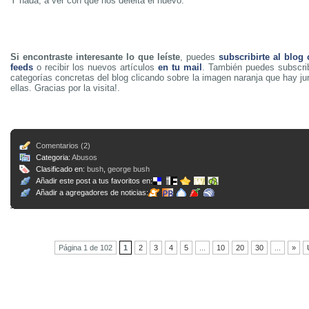
Y nada, a ver con que nos deleita el nuevo.
Si encontraste interesante lo que leíste
, puedes
subscribirte al blog
feeds
o recibir los nuevos artículos
en tu mail
. También puedes subscrib
categorías concretas del blog clicando sobre la imagen naranja que hay j
ellas. Gracias por la visita!.
Comentarios (2)
Categoria:
Abusos
Clasificado en:
bush
,
george bush
Añadir este post a tus favoritos en:
Añadir a agregadores de noticias:
Página 1 de 102
1
2
3
4
5
...
10
20
30
...
»