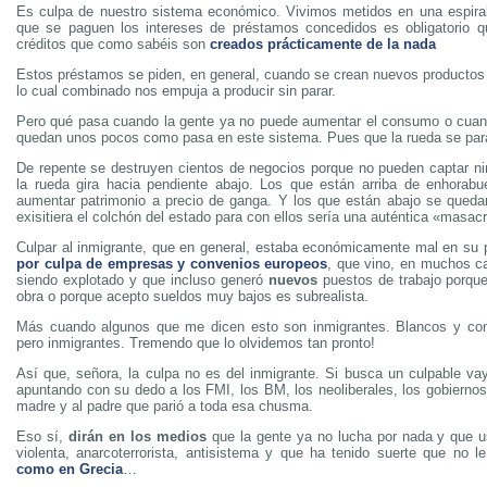
Es culpa de nuestro sistema económico. Vivimos metidos en una espiral
que se paguen los intereses de préstamos concedidos es obligatorio 
créditos que como sabéis son
creados prácticamente de la nada
Estos préstamos se piden, en general, cuando se crean nuevos productos 
lo cual combinado nos empuja a producir sin parar.
Pero qué pasa cuando la gente ya no puede aumentar el consumo o cuand
quedan unos pocos como pasa en este sistema. Pues que la rueda se par
De repente se destruyen cientos de negocios porque no pueden captar 
la rueda gira hacia pendiente abajo. Los que están arriba de enhorab
aumentar patrimonio a precio de ganga. Y los que están abajo se queda
exisitiera el colchón del estado para con ellos sería una auténtica «masac
Culpar al inmigrante, que en general, estaba económicamente mal en su
por culpa de empresas y convenios europeos
, que vino, en muchos c
siendo explotado y que incluso generó
nuevos
puestos de trabajo porqu
obra o porque acepto sueldos muy bajos es subrealista.
Más cuando algunos que me dicen esto son inmigrantes. Blancos y con
pero inmigrantes. Tremendo que lo olvidemos tan pronto!
Así que, señora, la culpa no es del inmigrante. Si busca un culpable va
apuntando con su dedo a los FMI, los BM, los neoliberales, los gobiernos
madre y al padre que parió a toda esa chusma.
Eso sí,
dirán en los medios
que la gente ya no lucha por nada y que u
violenta, anarcoterrorista, antisistema y que ha tenido suerte que no l
como en Grecia
…