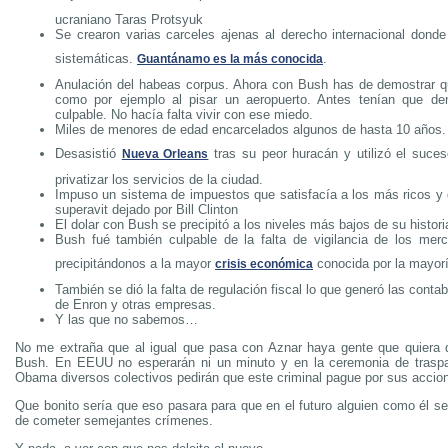
ucraniano Taras Protsyuk
Se crearon varias carceles ajenas al derecho internacional donde 
sistemáticas.
.
Guantánamo es la más conocida
Anulación del habeas corpus. Ahora con Bush has de demostrar q
como por ejemplo al pisar un aeropuerto. Antes tenían que de
culpable. No hacía falta vivir con ese miedo.
Miles de menores de edad encarcelados algunos de hasta 10 años.
Desasistió
tras su peor huracán y utilizó el suce
Nueva Orleans
privatizar los servicios de la ciudad.
Impuso un sistema de impuestos que satisfacía a los más ricos y q
superavit dejado por Bill Clinton
El dolar con Bush se precipitó a los niveles más bajos de su histori
Bush fué también culpable de la falta de vigilancia de los merc
precipitándonos a la mayor
conocida por la mayorí
crisis económica
También se dió la falta de regulación fiscal lo que generó las contab
de Enron y otras empresas.
Y las que no sabemos…
No me extraña que al igual que pasa con Aznar haya gente que quiera 
Bush. En EEUU no esperarán ni un minuto y en la ceremonia de trasp
Obama diversos colectivos pedirán que este criminal pague por sus accio
Que bonito sería que eso pasara para que en el futuro alguien como él se
de cometer semejantes crímenes.