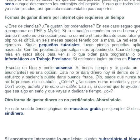
sedo
aunque desconozco los entresijos del negocio. Y creo que todos lo
ya están pillados, así que solo recomendable para expertos.
Formas de ganar dinero por internet que requieren un tiempo
-¿Eres de ciencias? ¿Te gustan los ordenadores? En ese caso seguro qu
a programar en PHP y MySql. Si tu situación económica no es buena y 
tiempo muerto es una opción para no comerte el tarro durante esos ratos 
php no es difícil, en seis meses puedes tenerlo por la mano. La red esta
ejemplos. Sigue
pequeños tutoriales
, luego piensa pequeñas apli
haciendo. Con los problemas que salgan irás aprendiendo. Cuando tenga
mira en estos sitios para ver si lo que piden para programar lo 
Informáticos en Trabajo Freelance
. Si entiendes ingles prueba en
Elanc
-Escribe un blog y ponle
adsense
. Si tienes tiempo y te gusta un
anunciantes) es una opción. Esta no te dará dinero hoy ni dentro de 
esfuerzo y paciencia puede darte buenos frutos. Ojo, puede que nunca t
no lo pruebas no lo sabrás. ¿Cómo? ¿No sabes como montarlo y por 
Don’t worry,
dímelo y te echo un cable
. Eso sí, si quieres que te ayude 
que sea algo en serio y que vayas a dedicarle tiempo. ¿ok?
Otra forma de ganar dinero es no perdiéndolo. Ahorrándolo.
En este sentido tienes páginas de
muestras gratis
por ejemplo. O de c
sindinero
.
Si encontraste interesante lo que leíste
, puedes
subscribirte al blog