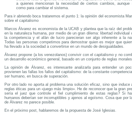
a quienes mencionan la necesidad de ciertos cambios, aunque 
como para cambiar el sistema.
Para ir abriendo boca trataremos el punto 1: la opinión del economista Ma
sobre el capitalismo
Marcos Álvarez es economista de la UCAB y plantea que la raíz del prob
en la naturaleza humana, por medio de un gran dilema: libertad individual
la competencia y el afán de lucro parecieran ser algo inherente a la n
Todas las personas competimos para demostrar quien es mejor que quien
ha llevado a la sociedad a convertirse en un mundo de desigualdades.
Álvarez propone (a los venezolanos) convivir con el capitalismo y no comba
un desarrollo económico general, basado en un conjunto de reglas morales
La opinión de Álvarez, es interesante analizarla para entender un p
provienen las fallas los fallos del capitalismo: de la constante competenc
ser humano, en busca de superación.
Por otro lado no aporta al problema una solución eficaz, sino que induce
reglas éticas para un «juego más limpio». He de reconocer que la gran pr
sería el juez que controle el fiel cumplimiento de estas reglas? Si 
humanos deberían ser incorruptibles y ajenos al egoísmo. Cosa que por la
de Álvarez no parece posible.
En el próximo post, hablaremos de la propuesta de José Iglesias.