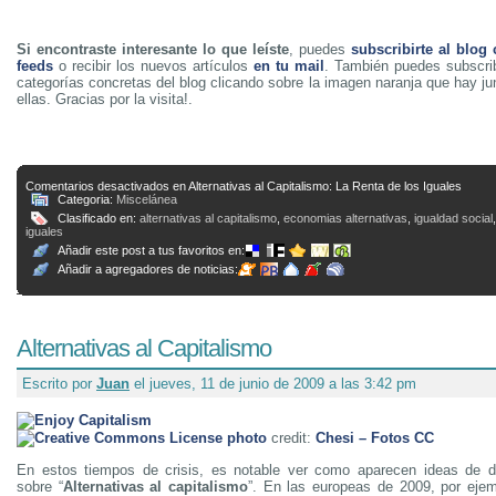
Si encontraste interesante lo que leíste
, puedes
subscribirte al blog
feeds
o recibir los nuevos artículos
en tu mail
. También puedes subscrib
categorías concretas del blog clicando sobre la imagen naranja que hay j
ellas. Gracias por la visita!.
Comentarios desactivados
en Alternativas al Capitalismo: La Renta de los Iguales
Categoria:
Miscelánea
Clasificado en:
alternativas al capitalismo
,
economias alternativas
,
igualdad social
iguales
Añadir este post a tus favoritos en:
Añadir a agregadores de noticias:
Alternativas al Capitalismo
Escrito por
Juan
el jueves, 11 de junio de 2009 a las 3:42 pm
photo
credit:
Chesi – Fotos CC
En estos tiempos de crisis, es notable ver como aparecen ideas de di
sobre “
Alternativas al capitalismo
”. En las europeas de 2009, por eje