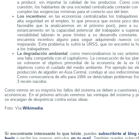
a producir, sin importar la calidad de los productos. Como con
cuestión, los habitantes de una sociedad centralizada contarán co
cumplen las exigencias mínimas para el correcto uso del bien.
Los incentivos
: en las economías centralizadas los trabajadore
alta seguridad en el empleo, lo que provoca que exista poco de
favorable que la analizaremos en el próximo post), pero a s
estancamiento en la capacidad potencial del trabajador a supera
«estabilidad laboral» le pone límites a su desarrollo constante,
encuentra incentivo alguno para seguir adquiriendo nuevos co
mejorando. Este problema lo sufrió la URSS, que no encontró la fo
a los trabajadores.
La degradación ambiental
: como mencionábamos la vez anterior
una falla compartida con el capitalismo. La consecución de los pl
se volvieron el objetivo primordial de la economía de la ex
objetivos como el cuidado del medio ambiente. Por ejemplo las e
producción de algodón en Asia Central, condujo al uso indiscrimina
Como consecuencia de ello para 1994 se detectaban problemas fís
3 recién nacidos.
Como vemos en su mayoría los fallos del sistema se deben a cuestiones 
económicas. En el próximo artículo veremos las ventajas del sistema y po
se encargan de despotricar contra estas ideas.
Foto Vía
Wikimedia
Si encontraste interesante lo que leíste
, puedes
subscribirte al blog
feeds
o recibir los nuevos artículos
en tu mail
. También puedes subscrib