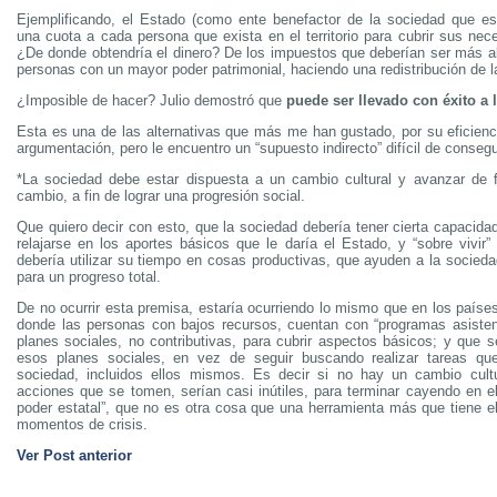
Ejemplificando, el Estado (como ente benefactor de la sociedad que es
una cuota a cada persona que exista en el territorio para cubrir sus nec
¿De donde obtendría el dinero? De los impuestos que deberían ser más al
personas con un mayor poder patrimonial, haciendo una redistribución de la
¿Imposible de hacer? Julio demostró que
puede ser llevado con éxito a l
Esta es una de las alternativas que más me han gustado, por su eficienci
argumentación, pero le encuentro un “supuesto indirecto” difícil de consegu
*La sociedad debe estar dispuesta a un cambio cultural y avanzar de 
cambio, a fin de lograr una progresión social.
Que quiero decir con esto, que la sociedad debería tener cierta capacidad
relajarse en los aportes básicos que le daría el Estado, y “sobre vivir”
debería utilizar su tiempo en cosas productivas, que ayuden a la socieda
para un progreso total.
De no ocurrir esta premisa, estaría ocurriendo lo mismo que en los paíse
donde las personas con bajos recursos, cuentan con “programas asisten
planes sociales, no contributivas, para cubrir aspectos básicos; y que s
esos planes sociales, en vez de seguir buscando realizar tareas que
sociedad, incluidos ellos mismos. Es decir si no hay un cambio cultu
acciones que se tomen, serían casi inútiles, para terminar cayendo en el
poder estatal”, que no es otra cosa que una herramienta más que tiene el
momentos de crisis.
Ver Post anterior