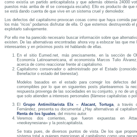
como existía un partido anticapitalista y que además obtenía 24000 v
puestos más arriba de él se conseguía escaño). Ello es producto de qu
se está dando cuenta de que vive en un sistema cruel y demoledor.
Los defectos del capitalismo provocan cosas como que haya comida par
los más “ricos” podamos disfrutar de ella. O que estemos destruyendo el 
explotarlo salvajemente.
Por ello me ha parecido necesario buscar información sobre que alternati
existen. De las alternativas encontradas ahora voy a esbozar las que me
interesantes y en próximos posts iré hablando de ellas.
En el sitio Eumed.net, más precisamente, en la sección de Ob
Economía Latinoamericana, el economista Marcos Tulio Álvarez,
acerca de como reaccionar frente al capitalismo.
Capitalismo conservador o administrado por el Estado (conocid
Benefactor o estado del bienestar).
Modelos basados en el estado para corregir los defectos del
corrompibles por lo que en siguientes posts plantearemos la ne
respuesta provenga de las sociedades en su conjunto, y no de un 
que solo atienden a intereses personales (llámese capitalistas o polí
El
Grupo Antimilitarista Elx – Alacant, Tortuga
, a través 
Fernández, presenta su documental ¿Hay alternativas al capitalis
Renta de los Iguales
, del mismo autor.
Veremos dos corrientes, que fueron expuestas en Attac
«neokeynesiana» y la postcapitalista.
Se trata pues, de diversos puntos de vista. De los que propo
sistema total a quienes mencionan al capitalismo como una neces