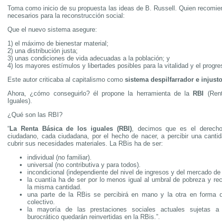
Toma como inicio de su propuesta las ideas de B. Russell. Quien recomie
necesarios para la reconstrucción social:
Que el nuevo sistema asegure:
1) el máximo de bienestar material;
2) una distribución justa;
3) unas condiciones de vida adecuadas a la población; y
4) los mayores estímulos y libertades posibles para la vitalidad y el progre
Este autor criticaba al capitalismo como
sistema despilfarrador e injusto
Ahora, ¿cómo conseguirlo? él propone la herramienta de la
RBI
(Rent
Iguales).
¿Qué son las RBI?
“
La Renta Básica de los iguales (RBI)
, decimos que es el derech
ciudadano, cada ciudadana, por el hecho de nacer, a percibir una cantid
cubrir sus necesidades materiales. La RBis ha de ser:
individual (no familiar).
universal (no contributiva y para todos).
incondicional (independiente del nivel de ingresos y del mercado de 
la cuantía ha de ser por lo menos igual al umbral de pobreza y re
la misma cantidad.
una parte de la RBis se percibirá en mano y la otra en forma 
colectivo.
la mayoría de las prestaciones sociales actuales sujetas a
burocrático quedarán reinvertidas en la RBis.”.