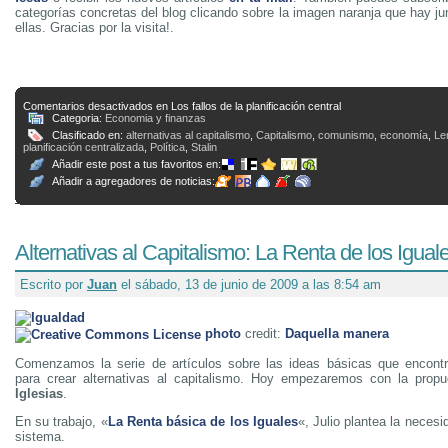
categorías concretas del blog clicando sobre la imagen naranja que hay j
ellas. Gracias por la visita!.
Comentarios desactivados
en Los fallos de la planificación central
Categoria:
Economia y finanzas
Clasificado en:
alternativas al capitalismo
,
Capitalismo
,
comunismo
,
economía
,
Le
planificación centralizada
,
Política
,
Stalin
Añadir este post a tus favoritos en:
Añadir a agregadores de noticias:
Alternativas al Capitalismo: La Renta de los Igual
Escrito por
Juan
el sábado, 13 de junio de 2009 a las 8:54 am
photo
credit:
Daquella manera
Comenzamos la serie de artículos sobre las ideas básicas que encontr
para crear alternativas al capitalismo. Hoy empezaremos con la pro
Iglesias
.
En su trabajo, «
La Renta básica de los Iguales
«, Julio plantea la neces
sistema.