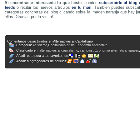
Si encontraste interesante lo que leíste
, puedes
subscribirte al blog
feeds
o recibir los nuevos artículos
en tu mail
. También puedes subscrib
categorías concretas del blog clicando sobre la imagen naranja que hay j
ellas. Gracias por la visita!.
Comentarios desactivados
en Alternativas al Capitalismo
Categoria:
Activismo
,
Capitalismo
,
crisis
,
Economía alternativa
Clasificado en:
alternativas al capitalismo
,
cambios
,
Economía alternativa
,
iguales
Añadir este post a tus favoritos en:
Añadir a agregadores de noticias: