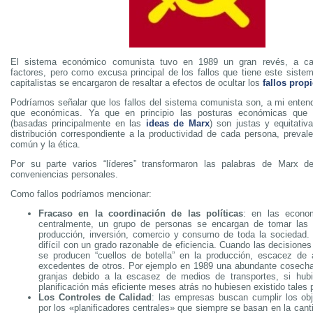
El sistema económico comunista tuvo en 1989 un gran revés, a ca
factores, pero como excusa principal de los fallos que tiene este sistem
capitalistas se encargaron de resaltar a efectos de ocultar los
fallos prop
Podríamos señalar que los fallos del sistema comunista son, a mi entend
que económicas. Ya que en principio las posturas económicas que 
(basadas principalmente en las
ideas de Marx
) son justas y equitati
distribución correspondiente a la productividad de cada persona, prevale
común y la ética.
Por su parte varios “líderes” transformaron las palabras de Marx 
conveniencias personales.
Como fallos podríamos mencionar:
Fracaso en la coordinación de las políticas
: en las econom
centralmente, un grupo de personas se encargan de tomar las 
producción, inversión, comercio y consumo de toda la sociedad.
difícil con un grado razonable de eficiencia. Cuando las decisione
se producen “cuellos de botella” en la producción, escacez de 
excedentes de otros. Por ejemplo en 1989 una abundante cosecha
granjas debido a la escasez de medios de transportes, si hubi
planificación más eficiente meses atrás no hubiesen existido tales 
Los Controles de Calidad
: las empresas buscan cumplir los ob
por los «planificadores centrales» que siempre se basan en la can