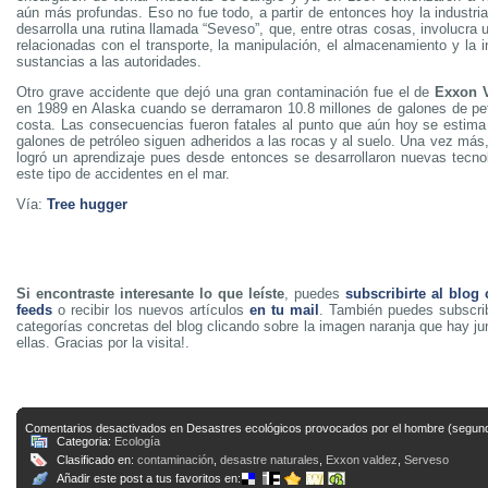
aún más profundas. Eso no fue todo, a partir de entonces hoy la industri
desarrolla una rutina llamada “Seveso”, que, entre otras cosas, involucra 
relacionadas con el transporte, la manipulación, el almacenamiento y la 
sustancias a las autoridades.
Otro grave accidente que dejó una gran contaminación fue el de
Exxon 
en 1989 en Alaska cuando se derramaron 10.8 millones de galones de pet
costa. Las consecuencias fueron fatales al punto que aún hoy se estim
galones de petróleo siguen adheridos a las rocas y al suelo. Una vez más,
logró un aprendizaje pues desde entonces se desarrollaron nuevas tecnol
este tipo de accidentes en el mar.
Vía:
Tree hugger
Si encontraste interesante lo que leíste
, puedes
subscribirte al blog
feeds
o recibir los nuevos artículos
en tu mail
. También puedes subscrib
categorías concretas del blog clicando sobre la imagen naranja que hay j
ellas. Gracias por la visita!.
Comentarios desactivados
en Desastres ecológicos provocados por el hombre (segund
Categoria:
Ecología
Clasificado en:
contaminación
,
desastre naturales
,
Exxon valdez
,
Serveso
Añadir este post a tus favoritos en: