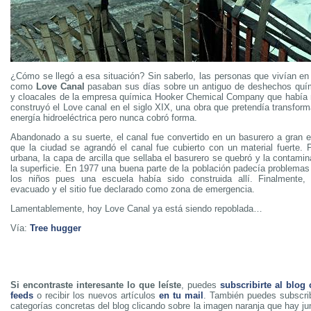
¿Cómo se llegó a esa situación? Sin saberlo, las personas que vivían en
como
Love Canal
pasaban sus días sobre un antiguo de deshechos quím
y cloacales de la empresa química Hooker Chemical Company que había 
construyó el Love canal en el siglo XIX, una obra que pretendía transfor
energía hidroeléctrica pero nunca cobró forma.
Abandonado a su suerte, el canal fue convertido en un basurero a gran 
que la ciudad se agrandó el canal fue cubierto con un material fuerte. 
urbana, la capa de arcilla que sellaba el basurero se quebró y la contami
la superficie. En 1977 una buena parte de la población padecía problemas
los niños pues una escuela había sido construida allí. Finalmente, 
evacuado y el sitio fue declarado como zona de emergencia.
Lamentablemente, hoy Love Canal ya está siendo repoblada…
Vía:
Tree hugger
Si encontraste interesante lo que leíste
, puedes
subscribirte al blog
feeds
o recibir los nuevos artículos
en tu mail
. También puedes subscrib
categorías concretas del blog clicando sobre la imagen naranja que hay j