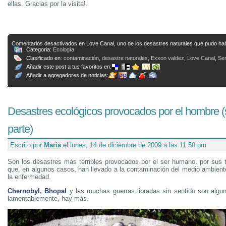
ellas. Gracias por la visita!.
Comentarios desactivados
en Love Canal, uno de los desastres naturales que pudo ha
Categoria:
Ecología
Clasificado en:
contaminación
,
desastre naturales
,
Exxon valdez
,
Love Canal
,
Se
Añadir este post a tus favoritos en:
Añadir a agregadores de noticias:
Desastres ecológicos provocados por el hombre 
parte)
Escrito por
Maria
el lunes, 14 de diciembre de 2009 a las 11:50 pm
Son los desastres más terribles provocados por el ser humano, por sus tr
que, en algunos casos, han llevado a la contaminación del medio ambiente
la enfermedad.
Chernobyl, Bhopal
y las muchas guerras libradas sin sentido son algun
lamentablemente, hay más.