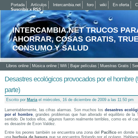
Portada
Artículos
Intercambia.net
foro
wiki
En oferta
C
Suscribir x RSS
INTERCAMBIA.NET TRUCOS PAR
AHORRAR, COSAS GRATIS, TRU
CONSUMO Y SALUD
Libros online
Música online
Wifi
Bajar películas
Muestras Gratis
Ser
Desastres ecológicos provocados por el hombre (
parte)
Escrito por
Maria
el miércoles, 16 de diciembre de 2009 a las 11:50 pm
Lamentablemente, las cifras alarmas. Son muchos los
desastres ecológ
por el hombre
, grandes problemas que han alterado el equilibrio de la 
sentido. De todos ellos, algunos fueron realmente terribles, como es el c
es desastre de Exon Valdez.
Entre los peores también se encuentra una zona del
Pacífico
en donde s
una
burbuja de basura
que se encuentra flotando por el océano. Hablam