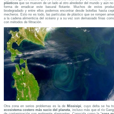
plásticos
que se mueven de un lado al otro alrededor del mundo y aún no
forma de erradicar este basural flotante. Muchos de estos prod
biodegradado y entre ellos podemos encontrar desde botellas hasta cepi
mecheros. Esto no es todo, las partículas de plástico que se rompen am
a la cadena alimenticia del océano y a su vez son demasiado finas com
con métodos de filtración.
Otra zona en serios problemas es la de
Missisipi
, cuyo delta se ha t
ecosistema costero más sucio del planeta
, incluso más que el río Gan
de contaminación son realmente alarmantes. Conocida como la “
zona m