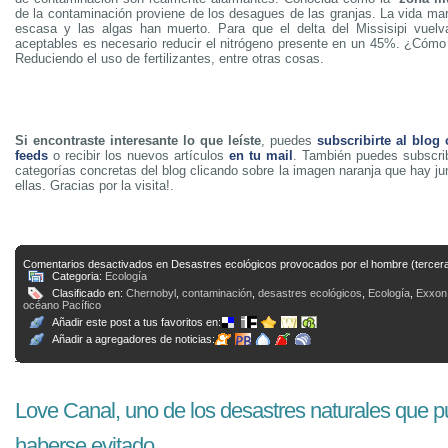
de la contaminación proviene de los desagues de las granjas. La vida mar
escasa y las algas han muerto. Para que el delta del Missisipi vuelv
aceptables es necesario reducir el nitrógeno presente en un 45%. ¿Cómo 
Reduciendo el uso de fertilizantes, entre otras cosas.
Si encontraste interesante lo que leíste
, puedes
subscribirte al blog
feeds
o recibir los nuevos artículos
en tu mail
. También puedes subscrib
categorías concretas del blog clicando sobre la imagen naranja que hay j
ellas. Gracias por la visita!.
Comentarios desactivados
en Desastres ecológicos provocados por el hombre (tercera
Categoria:
Ecología
Clasificado en:
Chernobyl
,
contaminación
,
desastres ecológicos
,
Ecología
,
Exxon
océano Pacífico
Añadir este post a tus favoritos en:
Añadir a agregadores de noticias:
Love Canal, uno de los desastres naturales que 
haberse evitado