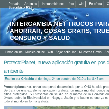
Portada
Artículos
Intercambia.net
foro
wiki
En oferta
C
Suscribir x RSS
INTERCAMBIA.NET TRUCOS PAR
AHORRAR, COSAS GRATIS, TRU
CONSUMO Y SALUD
Libros online
Música online
Wifi
Bajar películas
Muestras Gratis
Ser
ProtectdPlanet, nueva aplicación gratuita en pos 
ambiente
Escrito por
Griselda
el domingo, 24 de octubre de 2010 a las 8:47 am
Protectdplanet.net
, un valioso portal desarrollado por la ONU ha sido pr
Se trata de una excelente aplicación gratuita, un mapa mundial donde a
sitios protegidos. Su presentación se dio en el marco de la
Convención
Unidas
sobre la Biodiversidad en Nagoya, Japón y lo bueno es que ya est
todo el mundo en forma gratuita.