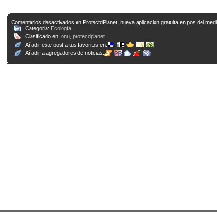
Comentarios desactivados
en ProtectdPlanet, nueva aplicación gratuita en pos del med
Categoria:
Ecología
Clasificado en:
onu
,
protecdplanet
Añadir este post a tus favoritos en:
Añadir a agregadores de noticias: