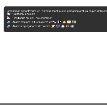
Comentarios desactivados
en ProtectdPlanet, nueva aplicación gratuita en pos del med
Categoria:
Ecología
Clasificado en:
onu
,
protecdplanet
Añadir este post a tus favoritos en:
Añadir a agregadores de noticias: