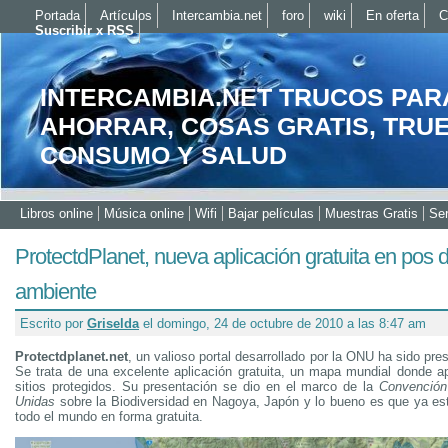
Portada
Artículos
Intercambia.net
foro
wiki
En oferta
C
Suscribir x RSS
INTERCAMBIA.NET TRUCOS PAR
AHORRAR, COSAS GRATIS, TRU
CONSUMO Y SALUD
Libros online
Música online
Wifi
Bajar películas
Muestras Gratis
Ser
ProtectdPlanet, nueva aplicación gratuita en pos 
ambiente
Escrito por
Griselda
el domingo, 24 de octubre de 2010 a las 8:47 am
Protectdplanet.net
, un valioso portal desarrollado por la ONU ha sido pr
Se trata de una excelente aplicación gratuita, un mapa mundial donde a
sitios protegidos. Su presentación se dio en el marco de la
Convención
Unidas
sobre la Biodiversidad en Nagoya, Japón y lo bueno es que ya est
todo el mundo en forma gratuita.