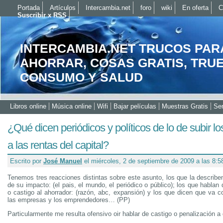
Portada
Artículos
Intercambia.net
foro
wiki
En oferta
C
Suscribir x RSS
INTERCAMBIA.NET TRUCOS PAR
AHORRAR, COSAS GRATIS, TRU
CONSUMO Y SALUD
Libros online
Música online
Wifi
Bajar películas
Muestras Gratis
Ser
¿Qué dicen periódicos y políticos de lo de subir l
a las rentas del capital?
Escrito por
José Manuel
el miércoles, 2 de septiembre de 2009 a las 8:
Tenemos tres reacciones distintas sobre este asunto, los que la describe
de su impacto: (el pais, el mundo, el periódico o público); los que hablan
o castigo al ahorrador: (razón, abc, expansión) y los que dicen que va co
las empresas y los emprendedores… (PP)
Particularmente me resulta ofensivo oir hablar de castigo o penalización a