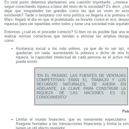
En este punto debemos plantearnos una cuestión importante: ¿merece e
seguir cosechando riqueza a base del resto de la sociedad? Es decir, ¿lo
dejar que inequidades tan grandes como las que se viven en esto
existiendo? Tarde o temprano con esta política se llegaría a la premisa
Marx: llegará el día en que el proletariado se levante contra el rico, des
riquezas para ser repartidas entre todos y tener una sociedad más equitati
Entonces ¿cuál es el proceder correcto? Si bien no es posible fijar una r
realizar normas correctivas que tiendan a eliminar las amplias desig
como:
Asistencia social a los más pobres, ya que de no ser así, 
quedarían sin nada, aumentando la pobreza o dicho de otra f
riqueza, la capacidad intelectual de cada persona es el activo m
pueda existir.
“EN EL PASADO, LAS FUENTES DE VENTAJAS
COMPETITIVAS ERAN EL TRABAJO Y LOS
RECURSOS NATURALES, DE AHORA EN
ADELANTE, LA CLAVE PARA CONSTRUIR LA
RIQUEZA DE LAS NACIONES ES EL
CONOCIMIENTO”
Pet
Limitar el mundo financiero, que es meramente especulativo 
Asegurar honradez a las transacciones financieras y limitar la si
tienen un útil efecto nivelador.