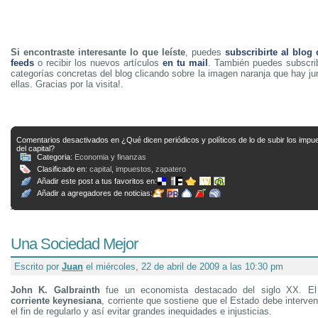
Si encontraste interesante lo que leíste
, puedes
subscribirte al blog
feeds
o recibir los nuevos artículos
en tu mail
. También puedes subscrib
categorías concretas del blog clicando sobre la imagen naranja que hay j
ellas. Gracias por la visita!.
Comentarios desactivados
en ¿Qué dicen periódicos y políticos de lo de subir los impu
del capital?
Categoria:
Economia y finanzas
Clasificado en:
capital
,
impuestos
,
zapatero
Añadir este post a tus favoritos en:
Añadir a agregadores de noticias:
Una Sociedad Mejor
Escrito por
Juan
el miércoles, 22 de abril de 2009 a las 10:30 pm
John K. Galbrainth
fue un economista destacado del siglo XX. El 
corriente keynesiana
, corriente que sostiene que el Estado debe interve
el fin de regularlo y así evitar grandes inequidades e injusticias.