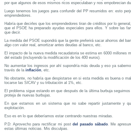
por que algunos de esos mismos ricos especulaban y nos empobrecian du
Luego tenemos los juegos para confundir del PP resumidos en: esto perju
emprendedores.
Habría que decirles que los emprendedores tiran de créditos por lo general
que el PSOE ha preparado ayudas especiales para ellos. Y sobre las f
que decir.
La medida del PSOE supondrá que la gente preferirá sacar ahorros del ban
algo con valor real, amortizar antes deudas al banco, etc.
El impacto de la nueva medida recaudatoria se estima en 6000 millones m
del estado (incluyendo la modificación de los 400 euros).
No aumentar los ingresos por ahí supondría más deuda y eso ya sabemo
través de la
inflación
, etc.
No obstante, no habría que despistarse en si esta medida es buena o mal
tocarse las SICAV y su tributación al 1%, etc.
El problema sigue estando en que después de la última burbuja seguimos
proteja de nuevas burbujas.
En que estamos en un sistema que no sabe repartir justamente y q
explotación.
Eso es en lo que deberíamos estar centrando nuestras miradas.
P.D: Aprovecho para rectificar mi post
del pasado sábado
. Me apresur
estas últimas noticias. Mis disculpas.