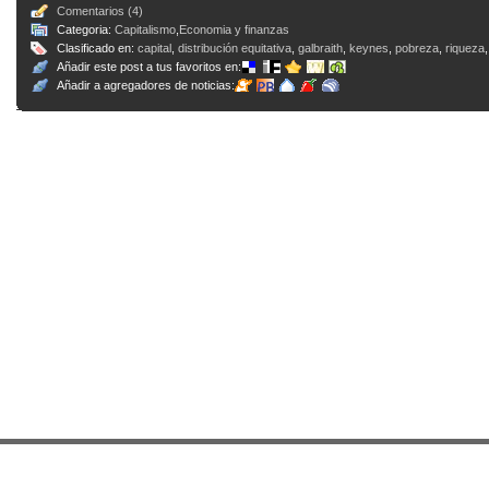
Comentarios (4)
Categoria:
Capitalismo
,
Economia y finanzas
Clasificado en:
capital
,
distribución equitativa
,
galbraith
,
keynes
,
pobreza
,
riqueza
Añadir este post a tus favoritos en:
Añadir a agregadores de noticias: