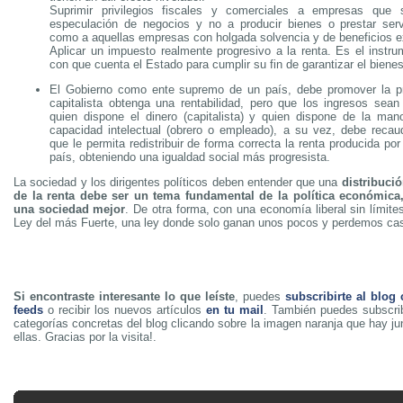
Suprimir privilegios fiscales y comerciales a empresas que
especulación de negocios y no a producir bienes o prestar serv
como a aquellas empresas con holgada solvencia y de beneficios ex
Aplicar un impuesto realmente progresivo a la renta. Es el instr
con que cuenta el Estado para cumplir su fin de garantizar el bienes
El Gobierno como ente supremo de un país, debe promover la pr
capitalista obtenga una rentabilidad, pero que los ingresos sean 
quien dispone el dinero (capitalista) y quien dispone de la ma
capacidad intelectual (obrero o empleado), a su vez, debe recau
que le permita redistribuir de forma correcta la renta producida por 
país, obteniendo una igualdad social más progresista.
La sociedad y los dirigentes políticos deben entender que una
distribuci
de la renta debe ser un tema fundamental de la política económica
una sociedad mejor
. De otra forma, con una economía liberal sin límit
Ley del más Fuerte, una ley donde solo ganan unos pocos y perdemos cas
Si encontraste interesante lo que leíste
, puedes
subscribirte al blog
feeds
o recibir los nuevos artículos
en tu mail
. También puedes subscrib
categorías concretas del blog clicando sobre la imagen naranja que hay j
ellas. Gracias por la visita!.