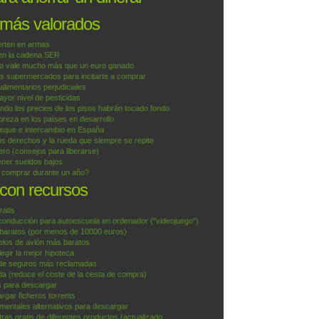
 más valorados
erten en armas
 en la cadena SER
o vale mucho más que un euro ganado
os supermercados para incitarte a comprar
 alimentarios perjudiciales
yor nivel de pesticidas
do los precios de los pisos habrán tocado fondo
reza en los países en desarrollo
ueque e intercambio en España
os derechos y la rueda que siempre se repite
ero (consejos para liberarse)
ner sueldos bajos
e comprar durante un año?
 con recursos
ratis
conducción para autoescuela en ordenador ("videojuego")
aratos (por menos de 10000 euros)
uelos de avión más baratos
egir la mejor hipoteca
de seguros más reclamadas
a (reduce el coste de la cesta de compra)
is para descargar
argar ficheros torrents
mentales alternativos para descargar
ras gratis de diferentes productos (actualizado