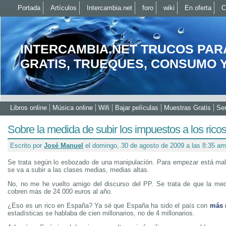
Portada
Artículos
Intercambia.net
foro
wiki
En oferta
C
INTERCAMBIA.NET TRUCOS PAR
GRATIS, TRUEQUES, CONSUMO 
Libros online
Música online
Wifi
Bajar películas
Muestras Gratis
Ser
Sobre la medida de subir los impuestos a los rico
Escrito por
José Manuel
el domingo, 30 de agosto de 2009 a las 8:35 am
Se trata según lo esbozado de una manipulación. Para empezar está mal 
se va a subir a las clases medias, medias altas.
No, no me he vuelto amigo del discurso del PP. Se trata de que la med
cobren más de 24.000 euros al año.
¿Eso es un rico en España? Ya sé que España ha sido el país con
más 
estadísticas se hablaba de cien millonarios, no de 4 millonarios.