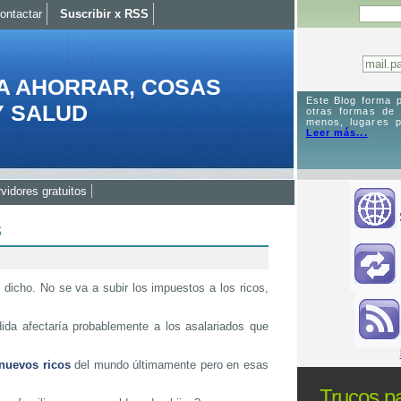
ontactar
Suscribir x RSS
A AHORRAR, COSAS
Este Blog forma p
Y SALUD
otras formas de
menos, lugares p
Leer más...
vidores gratuitos
s
dicho. No se va a subir los impuestos a los ricos,
ida afectaría probablemente a los asalariados que
nuevos ricos
del mundo últimamente pero en esas
Trucos pa