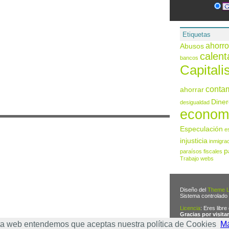
Etiquetas
ahorro
Abusos
calent
bancos
Capital
conta
ahorrar
Diner
desigualdad
econom
Especulación
e
injusticia
inmigra
p
paraísos fiscales
Trabajo
webs
Diseño del
Theme L
Sistema controlado
Licencia
: Eres libre
Gracias por visitar
Aviso legal
esta web entendemos que aceptas nuestra política de Cookies
Má