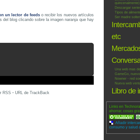
quincenalmente)
Descargar series
Tipos de alimen
on un lector de feeds
o recibir los nuevos artículos
Ser madre solter
s del blog clicando sobre la imagen naranja que hay
Intercam
etc
Mercados
Conversac
Una web mas de
GameGo, nuevo p
Nowner - red soc
Nueva web venta 
Libro de 
-
or RSS
URL de TrackBack
Links en Technora
ahorrar, cosas gra
Añadir interca
consumo y salud a 