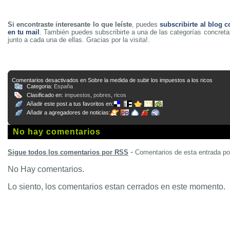
Si encontraste interesante lo que leíste
, puedes
subscribirte al blog c
en tu mail
. También puedes subscribirte a una de las categorías concreta
junto a cada una de ellas. Gracias por la visita!.
Comentarios desactivados
en Sobre la medida de subir los impuestos a los ricos
Categoria:
España
Clasificado en:
impuestos
,
pobres
,
ricos
Añadir este post a tus favoritos en:
Añadir a agregadores de noticias:
No hay comentarios
-
Sigue todos los comentarios por RSS
Comentarios de esta entrada p
No Hay comentarios.
Lo siento, los comentarios estan cerrados en este momento.