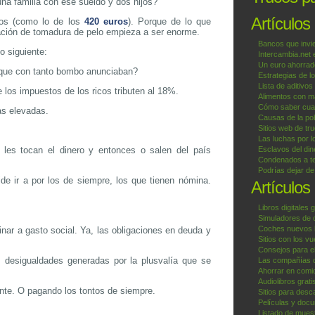
una familia con ese sueldo y dos hijos?
Artículos
tos (como lo de los
420 euros
). Porque de lo que
sación de tomadura de pelo empieza a ser enorme.
Bancos que invi
o siguiente:
Intercambia.net
Un euro ahorrad
to que con tanto bombo anunciaban?
Estrategias de l
Lista de aditivos
los impuestos de los ricos tributen al 18%.
Alimentos con ma
Cómo saber cuan
as elevadas.
Causas de la pob
Sitios web de tr
Las luchas por l
les tocan el dinero y entonces o salen del país
Esclavos del din
Condenados a te
Podrías dejar d
de ir a por los de siempre, los que tienen nómina.
Artículos
Libros digitales g
Simuladores de 
Coches nuevos b
nar a gasto social. Ya, las obligaciones en deuda y
Sitios con los v
Consejos para el
s desigualdades generadas por la plusvalía que se
Las compañías 
Ahorrar en comid
Audiolibros grat
nte. O pagando los tontos de siempre.
Sitios para desc
Películas y docu
Listado de muest