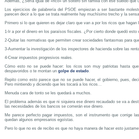
Además, ¿Sería igual de «rico» un soltero sin familia con ese sueldo que 
Los ejercicios de palabrería del PSOE empiezan a ser bastante moles
parecen decir a lo que se trata realmente hay muchísimo trecho y la sen
Primero si lo que quieren es dejar claro que van a por los ricos que hagan l
1-Ir a por el dinero en los paraísos fiscales. ¿Por cierto donde quedó es
2-Quitar las normativas que permiten crear sociedades fantasmas para que 
3-Aumentar la investigación de los inspectores de hacienda sobre las rent
4-Crear impuestos progresivos reales.
Cómo esto no se puede hacer: los ricos son muy patriotas hasta que 
despavoridos o te montan un
golpe de estado
.
Repito como esto parece que no se puede hacer, el gobierno, pues, deci
Pero mintiendo y diciendo que les tocará a los ricos…
Menuda cara de tonto se les quedará a muchos.
El problema además es que ni siquiera ese dinero recaudado se va a desti
las necesidades de los bancos se comerán ese dinero.
Me parece perfecto pagar impuestos, son el instrumento que corrige la
quedan algunos empresarios egoístas.
Pero lo que no es de recibo es que no haya manera de hacer esto justame