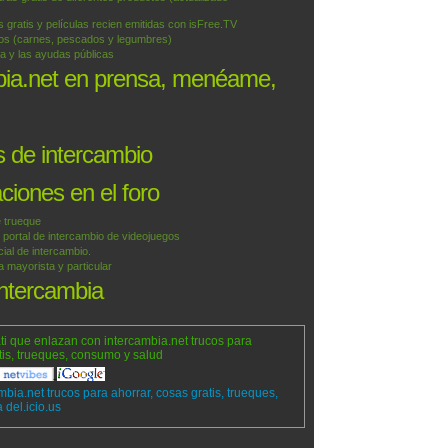
 gratis y películas recien emitidas con isFree.TV
tos (carnes, pescados y legumbres)
a y las ayudas públicas
bia.net en prensa, menéame,
 de intercambio
iones en el foro
 trueque
ortal de intercambio de videojuegos
ial de intercambio.
mayorista y particular
intercambia
ti que enlazan con intercambia.net trucos para
tis, trueques, consumo y salud
mbia.net trucos para ahorrar, cosas gratis, trueques,
del.icio.us