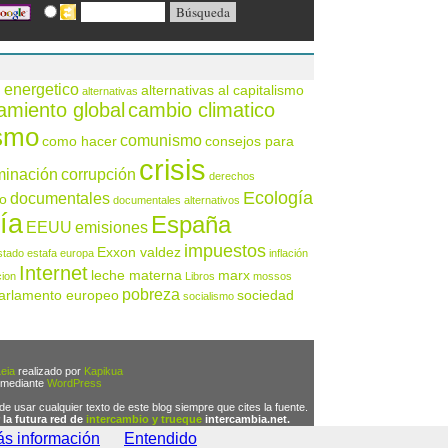
 energetico
alternativas al capitalismo
alternativas
amiento global
cambio climatico
ismo
comunismo
como hacer
consejos para
crisis
minación
corrupción
derechos
Ecología
documentales
o
documentales alternativos
ía
España
EEUU
emisiones
impuestos
Exxon valdez
stado
estafa
europa
inflación
Internet
leche materna
marx
cion
Libros
mossos
pobreza
arlamento europeo
sociedad
socialismo
eia
realizado por
Kapikua
 mediante
WordPress
 de usar cualquier texto de este blog siempre que cites la fuente.
 la futura red de
intercambio y trueque
intercambia.net.
s información
Entendido