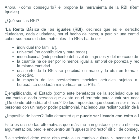
Ahora, ¿cómo conseguirlo? él propone la herramienta de la
RBI
(Rent
Iguales).
¿Qué son las RBI?
“
La Renta Básica de los iguales (RBI)
, decimos que es el derech
ciudadano, cada ciudadana, por el hecho de nacer, a percibir una cantid
cubrir sus necesidades materiales. La RBis ha de ser:
individual (no familiar).
universal (no contributiva y para todos).
incondicional (independiente del nivel de ingresos y del mercado de 
la cuantía ha de ser por lo menos igual al umbral de pobreza y re
la misma cantidad.
una parte de la RBis se percibirá en mano y la otra en forma 
colectivo.
la mayoría de las prestaciones sociales actuales sujetas a
burocrático quedarán reinvertidas en la RBis.”.
Ejemplificando, el Estado (como ente benefactor de la sociedad que es
una cuota a cada persona que exista en el territorio para cubrir sus nec
¿De donde obtendría el dinero? De los impuestos que deberían ser más al
personas con un mayor poder patrimonial, haciendo una redistribución de la
¿Imposible de hacer? Julio demostró que
puede ser llevado con éxito a l
Esta es una de las alternativas que más me han gustado, por su eficienci
argumentación, pero le encuentro un “supuesto indirecto” difícil de consegu
*La sociedad debe estar dispuesta a un cambio cultural y avanzar de 