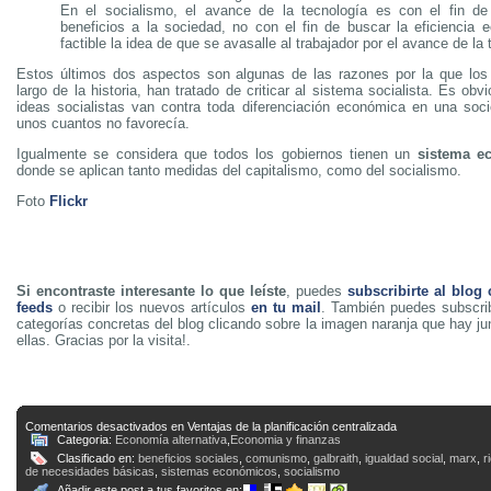
En el socialismo, el avance de la tecnología es con el fin de
beneficios a la sociedad, no con el fin de buscar la eficiencia
factible la idea de que se avasalle al trabajador por el avance de la 
Estos últimos dos aspectos son algunas de las razones por la que los c
largo de la historia, han tratado de criticar al sistema socialista. Es obvi
ideas socialistas van contra toda diferenciación económica en una soc
unos cuantos no favorecía.
Igualmente se considera que todos los gobiernos tienen un
sistema e
donde se aplican tanto medidas del capitalismo, como del socialismo.
Foto
Flickr
Si encontraste interesante lo que leíste
, puedes
subscribirte al blog
feeds
o recibir los nuevos artículos
en tu mail
. También puedes subscrib
categorías concretas del blog clicando sobre la imagen naranja que hay j
ellas. Gracias por la visita!.
Comentarios desactivados
en Ventajas de la planificación centralizada
Categoria:
Economía alternativa
,
Economia y finanzas
Clasificado en:
beneficios sociales
,
comunismo
,
galbraith
,
igualdad social
,
marx
,
r
de necesidades básicas
,
sistemas económicos
,
socialismo
Añadir este post a tus favoritos en: