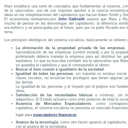
Marx establece una serie de conceptos que fundamentan al sistema, co
de la «
plusvalía
«, uno de sus mayores aportes a la ciencia económic
ideas en las interpretaciones del capitalismo que hacían Adam Smith y Da
El economista norteamericano
John Galbraith
expone que Marx y Rica
mucho de pensar en las desventajas del capitalismo, la diferencia estr
era eufórico y se preocupaba por el futuro, pero por su parte Ricardo era m
tema.
Los principios ideológicos del sistema socialista, basicamente se refieren 
La eliminación de la propiedad privada de las empresas
,
nacionalización de las empresas (control estatal) o por la propie
proletariado debería manejar la empresa para así distribuir las g
equitativa. Lo que se buscaba combatir era la «plusvalía» que Ma
se quedaba el capitalista y que le correspondía al obrero.
Buscar el bien común e igualitario de la sociedad
.
Igualdad de todas las personas
, sin importar su estatus social:
clases sociales, no existirían los privilegios que tienen algunas 
las demás.
La igualdad de las personas y el respeto por el prójimo son funda
ideas.
Satisfacción de las necesidades básicas
o mínimas, sin im
adquisitivo: El Estado actuaría como ente protector de toda la soci
Ausencia de Mercados Especuladores
: como contraposi
capitalista, el sistema socialista no presenta un mercado financier
lugar para
.
especuladores financieros
Avance de la tecnología
: como otro factor opuesto al capitalismo
con el avance de la tecnología.