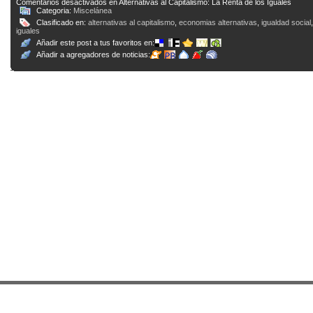
Comentarios desactivados
en Alternativas al Capitalismo: La Renta de los Iguales
Categoria:
Miscelánea
Clasificado en:
alternativas al capitalismo
,
economias alternativas
,
igualdad social
iguales
Añadir este post a tus favoritos en:
Añadir a agregadores de noticias: