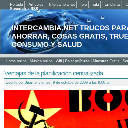
Portada
Artículos
Intercambia.net
foro
wiki
En oferta
C
Suscribir x RSS
INTERCAMBIA.NET TRUCOS PAR
AHORRAR, COSAS GRATIS, TRU
CONSUMO Y SALUD
Libros online
Música online
Wifi
Bajar películas
Muestras Gratis
Ser
Ventajas de la planificación centralizada
Escrito por
Juan
el viernes, 9 de octubre de 2009 a las 8:00 am