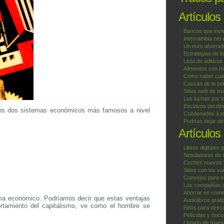
Artículos
Bancos que invi
Intercambia.net
Un euro ahorrad
Estrategias de l
Lista de aditivos
Alimentos con ma
Cómo saber cuan
Causas de la pob
Sitios web de tr
Las luchas por l
Esclavos del din
e los dos sistemas económicos más famosos a nivel
Condenados a te
Podrías dejar d
Artículos
Libros digitales g
Simuladores de 
Coches nuevos b
Sitios con los v
Consejos para el
Las compañías 
Ahorrar en comid
ma económico. Podríamos decir que estas ventajas
Audiolibros grat
ortamiento del capitalismo, ve como el hombre se
Sitios para desc
Películas y docu
Listado de muest