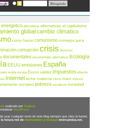
 energetico
alternativas al capitalismo
alternativas
amiento global
cambio climatico
ismo
comunismo
como hacer
consejos para
crisis
minación
corrupción
derechos
Ecología
documentales
o
documentales alternativos
ía
España
EEUU
emisiones
impuestos
Exxon valdez
stado
estafa
europa
inflación
Internet
leche materna
marx
cion
Libros
mossos
pobreza
arlamento europeo
sociedad
socialismo
eia
realizado por
Kapikua
 mediante
WordPress
 de usar cualquier texto de este blog siempre que cites la fuente.
 la futura red de
intercambio y trueque
intercambia.net.