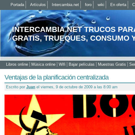
Portada
Artículos
Intercambia.net
foro
wiki
En oferta
C
INTERCAMBIA.NET TRUCOS PAR
GRATIS, TRUEQUES, CONSUMO 
Libros online
Música online
Wifi
Bajar películas
Muestras Gratis
Ser
Ventajas de la planificación centralizada
Escrito por
Juan
el viernes, 9 de octubre de 2009 a las 8:00 am