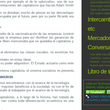
omo por ejemplo el de la «
plusvalía
«, uno de sus
quincenalmente)
rpretaciones del capitalismo que hacían Adam Smith
Descargar series
Tipos de alimen
o no distaban mucho de pensar en las desventajas
Ser madre solter
ocupaba por el futuro, pero por su parte Ricardo era
Intercam
a:
etc
edio de la nacionalización de las empresas (control
Mercados
ejar la empresa para así distribuir las ganancias de
ue Marx mencionaba que se quedaba el capitalista y
Conversac
 al eliminarse las clases sociales, no existirían los
Una web mas de
GameGo, nuevo p
entales en estas ideas.
Nowner - red soc
 su poder adquisitivo: El Estado actuaría como ente
Nueva web venta 
Libro de 
stema capitalista, el sistema socialista no presenta
.
nancieros
, nos encontramos con el avance de la tecnología.
Links en Technora
r mayores beneficios a la sociedad, no con el fin de
ahorrar, cosas gra
salle al trabajador por el avance de la tecnología.
Añadir interca
talistas, a lo largo de la historia, han tratado de
consumo y salud a 
tas van contra toda diferenciación económica en una