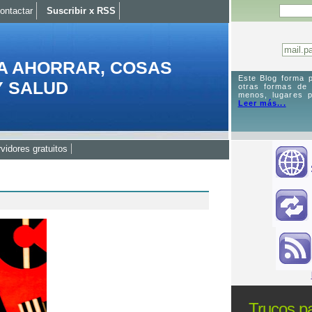
ontactar
Suscribir x RSS
A AHORRAR, COSAS
Este Blog forma p
Y SALUD
otras formas de
menos, lugares p
Leer más...
vidores gratuitos
Trucos pa