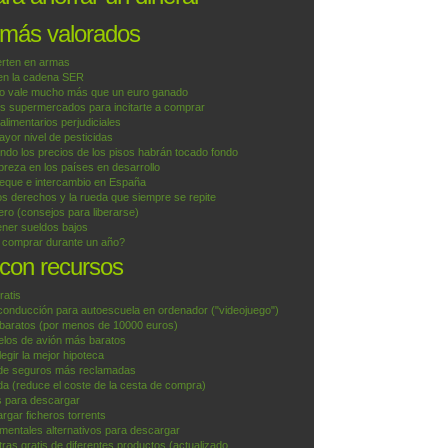
 más valorados
erten en armas
 en la cadena SER
o vale mucho más que un euro ganado
os supermercados para incitarte a comprar
 alimentarios perjudiciales
yor nivel de pesticidas
do los precios de los pisos habrán tocado fondo
reza en los países en desarrollo
ueque e intercambio en España
os derechos y la rueda que siempre se repite
ero (consejos para liberarse)
ner sueldos bajos
e comprar durante un año?
 con recursos
ratis
conducción para autoescuela en ordenador ("videojuego")
aratos (por menos de 10000 euros)
uelos de avión más baratos
egir la mejor hipoteca
de seguros más reclamadas
a (reduce el coste de la cesta de compra)
is para descargar
argar ficheros torrents
mentales alternativos para descargar
ras gratis de diferentes productos (actualizado