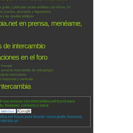
 gratis y películas recien emitidas con isFree.TV
tos (carnes, pescados y legumbres)
a y las ayudas públicas
bia.net en prensa, menéame,
 de intercambio
iones en el foro
 trueque
ortal de intercambio de videojuegos
ial de intercambio.
mayorista y particular
intercambia
ti que enlazan con intercambia.net trucos para
tis, trueques, consumo y salud
mbia.net trucos para ahorrar, cosas gratis, trueques,
del.icio.us