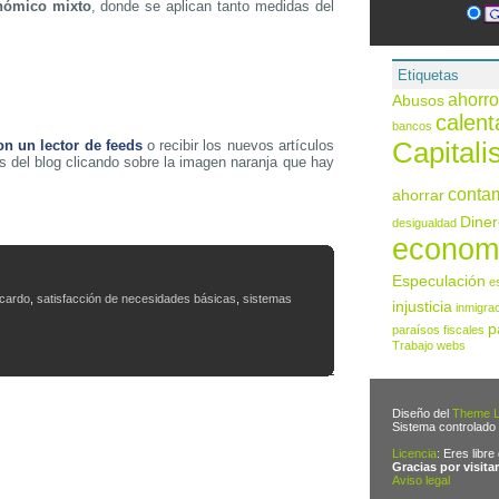
nómico mixto
, donde se aplican tanto medidas del
Etiquetas
ahorro
Abusos
calent
bancos
Capital
on un lector de feeds
o recibir los nuevos artículos
s del blog clicando sobre la imagen naranja que hay
conta
ahorrar
Diner
desigualdad
econom
Especulación
e
icardo
,
satisfacción de necesidades básicas
,
sistemas
injusticia
inmigra
p
paraísos fiscales
Trabajo
webs
Diseño del
Theme L
Sistema controlado
Licencia
: Eres libre
Gracias por visitar
Aviso legal