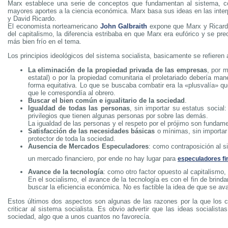
Marx establece una serie de conceptos que fundamentan al sistema, c
mayores aportes a la ciencia económica. Marx basa sus ideas en las inte
y David Ricardo.
El economista norteamericano
John Galbraith
expone que Marx y Ricard
del capitalismo, la diferencia estribaba en que Marx era eufórico y se pre
más bien frío en el tema.
Los principios ideológicos del sistema socialista, basicamente se refieren 
La eliminación de la propiedad privada de las empresas
, por m
estatal) o por la propiedad comunitaria el proletariado debería man
forma equitativa. Lo que se buscaba combatir era la «plusvalía» q
que le correspondía al obrero.
Buscar el bien común e igualitario de la sociedad
.
Igualdad de todas las personas
, sin importar su estatus social:
privilegios que tienen algunas personas por sobre las demás.
La igualdad de las personas y el respeto por el prójimo son fundam
Satisfacción de las necesidades básicas
o mínimas, sin importar
protector de toda la sociedad.
Ausencia de Mercados Especuladores
: como contraposición al si
un mercado financiero, por ende no hay lugar para
especuladores fi
Avance de la tecnología
: como otro factor opuesto al capitalismo
En el socialismo, el avance de la tecnología es con el fin de brinda
buscar la eficiencia económica. No es factible la idea de que se ava
Estos últimos dos aspectos son algunas de las razones por la que los capi
criticar al sistema socialista. Es obvio advertir que las ideas socialis
sociedad, algo que a unos cuantos no favorecía.