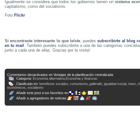
Igualmente se considera que todos los gobiernos tienen un
sistema eco
capitalismo, como del socialismo.
Foto
Flickr
Si encontraste interesante lo que leíste
, puedes
subscribirte al blog c
en tu mail
. También puedes subscribirte a una de las categorías concreta
junto a cada una de ellas. Gracias por la visita!.
Comentarios desactivados
en Ventajas de la planificación centralizada
Categoria:
Economía alternativa
,
Economia y finanzas
Clasificado en:
beneficios sociales
,
comunismo
,
galbraith
,
igualdad social
,
marx
,
r
económicos
,
socialismo
Añadir este post a tus favoritos en:
Añadir a agregadores de noticias: