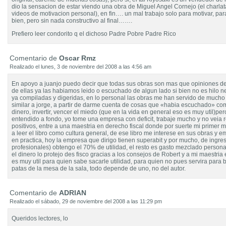
dio la sensacion de estar viendo una obra de Miguel Angel Cornejo (el charla
videos de motivacion personal), en fin…. un mal trabajo solo para motivar, par
bien, pero sin nada constructivo al final…….
Prefiero leer condorito q el dichoso Padre Pobre Padre Rico
Comentario de
Oscar Rmz
Realizado el lunes, 3 de noviembre del 2008 a las 4:56 am
En apoyo a juanjo puedo decir que todas sus obras son mas que opiniones d
de ellas ya las habiamos leido o escuchado de algun lado si bien no es hilo ne
ya compiladas y digeridas, en lo personal las obras me han servido de mucho
similar a jorge, a partir de darme cuenta de cosas que «habia escuchado» com
dinero, invertir, vencer el miedo (que en la vida en general eso es muy util)per
entendido a fondo, yo tome una empresa con deficit, trabaje mucho y no veia 
positivos, entre a una maestria en derecho fiscal donde por suerte mi primer 
a leer el libro como cultura general, de ese libro me interese en sus obras y 
en practica, hoy la empresa que dirigo tienen superabit y por mucho, de ingres
profesionales) obtengo el 70% de utilidad, el resto es gasto mezclado person
el dinero lo protejo des fisco gracias a los consejos de Robert y a mi maestria en
es muy util para quien sabe sacarle utilidad, para quien no pues servira para 
patas de la mesa de la sala, todo depende de uno, no del autor.
Comentario de
ADRIAN
Realizado el sábado, 29 de noviembre del 2008 a las 11:29 pm
Queridos lectores, lo