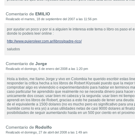
Comentario de
EMILIO
Realizado el martes, 18 de septiembre del 2007 a las 11:56 pm
por ayudar un poco y por si a alguien le interesa este tema o libro os paso el
donde lo podeis leer online :
http://www.quieroleer.com.ar/libros/padre-rico/
saludos
Comentario de
Jorge
Realizado el domingo, 6 de enero del 2008 a las 1:20 pm
Hola a todos, me llamo Jorge y vivo en Colombia he querido escribir estas lin
responder la critica hecha a los libros de Robert Kiyosaki puesto que la mejor
comprobar algo es viviendolo o experimentandolo para hablar en terminos ma
caso particular he aprendido que realmente no se necesita dinero para hacer 
unicamente dos cosas: usar bien mi cabeza y la segunda: usar bien mi tiemp
aprendi en los libros de Robert, gracias a esto he pasado de tener una deuda 
de el equivalente a 1500 dolares (no es mucho pero es significativo para una
humilde como lo era yo) a unas utilidades netas de casi 9000 dolares al finali
posibilidades de seguir aumentando hasta en un 500 por ciento en el proximo
Comentario de
Rodolfo
Realizado el domingo, 27 de abril del 2008 a las 1:49 am