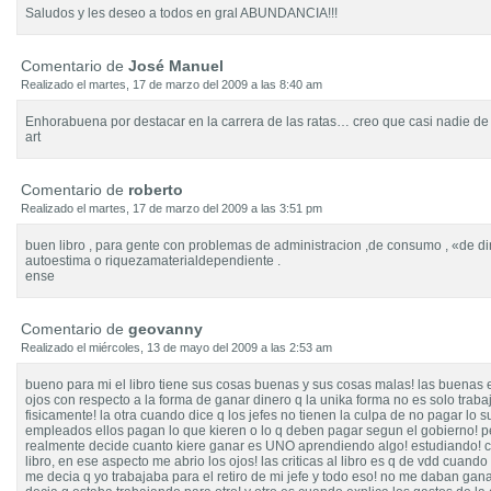
Saludos y les deseo a todos en gral ABUNDANCIA!!!
Comentario de
José Manuel
Realizado el martes, 17 de marzo del 2009 a las 8:40 am
Enhorabuena por destacar en la carrera de las ratas… creo que casi nadie de 
art
Comentario de
roberto
Realizado el martes, 17 de marzo del 2009 a las 3:51 pm
buen libro , para gente con problemas de administracion ,de consumo , «de di
autoestima o riquezamaterialdependiente .
ense
Comentario de
geovanny
Realizado el miércoles, 13 de mayo del 2009 a las 2:53 am
bueno para mi el libro tiene sus cosas buenas y sus cosas malas! las buenas e
ojos con respecto a la forma de ganar dinero q la unika forma no es solo trab
fisicamente! la otra cuando dice q los jefes no tienen la culpa de no pagar lo s
empleados ellos pagan lo que kieren o lo q deben pagar segun el gobierno! p
realmente decide cuanto kiere ganar es UNO aprendiendo algo! estudiando! c
libro, en ese aspecto me abrio los ojos! las criticas al libro es q de vdd cuando
me decia q yo trabajaba para el retiro de mi jefe y todo eso! no me daban gana