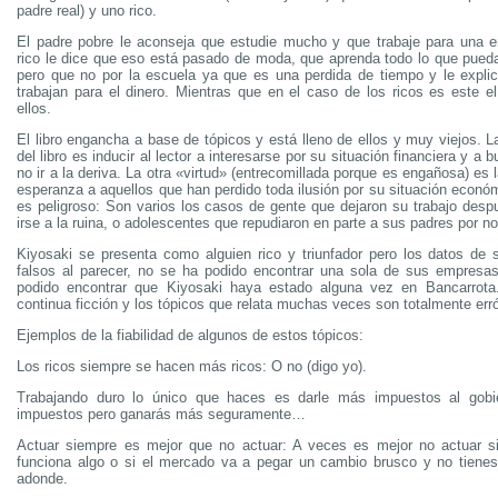
padre real) y uno rico.
El padre pobre le aconseja que estudie mucho y que trabaje para una 
rico le dice que eso está pasado de moda, que aprenda todo lo que pue
pero que no por la escuela ya que es una perdida de tiempo y le expli
trabajan para el dinero. Mientras que en el caso de los ricos es este el
ellos.
El libro engancha a base de tópicos y está lleno de ellos y muy viejos. La
del libro es inducir al lector a interesarse por su situación financiera y a
no ir a la deriva. La otra «virtud» (entrecomillada porque es engañosa) es 
esperanza a aquellos que han perdido toda ilusión por su situación econó
es peligroso: Son varios los casos de gente que dejaron su trabajo despu
irse a la ruina, o adolescentes que repudiaron en parte a sus padres por no
Kiyosaki se presenta como alguien rico y triunfador pero los datos de
falsos al parecer, no se ha podido encontrar una sola de sus empresa
podido encontrar que Kiyosaki haya estado alguna vez en Bancarrota.
continua ficción y los tópicos que relata muchas veces son totalmente err
Ejemplos de la fiabilidad de algunos de estos tópicos:
Los ricos siempre se hacen más ricos: O no (digo yo).
Trabajando duro lo único que haces es darle más impuestos al gob
impuestos pero ganarás más seguramente…
Actuar siempre es mejor que no actuar: A veces es mejor no actuar 
funciona algo o si el mercado va a pegar un cambio brusco y no tienes
adonde.