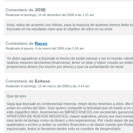
Comentario de
JOSE
Realizado el domingo, 14 de diciembre del 2008 a las 1:01 am
Hola, estoy de acuerdo con Adrian, para la mayoria de quienes hemos leido lo
Kiyosaki no ha resultado claro que el objetivo de ellos no es ense
Comentario de
Racso
Realizado el jueves, 8 de enero del 2009 a las 5:55 am
Yo debo agradecer a Kiyosaki el hecho de poder pensar y ver el mundo «desd
realizar mejores decisiones financieras, tener un plan y haber creado un sis
proporciona dinero (no mucho por ahora) y que va aumentando de tama
Comentario de
Exitoso
Realizado el domingo, 15 de marzo del 2009 a las 3:14 am
Que tal sres.
Vaya que kiyosaki es controversial mirense, mejor dicho mirenlos a ellos. Me r
estan en contra del libro. Solo quiero compartir la felicidad que ah traido a mi v
este magnifico libro. Inversiones en BIENES RAICES con excelentes ganancia
APERTURA DE NUEVOS NEGOCIOS, mayor autestima, ahora soy mas human
mas tanto mi tiempo como mi dinero y mis experiencias. Por cierto dejen de 
quebrados y echen a andar su cerebro financiero y se daran cuenta que Rober
equivocado, todos lo llevamos dentro solo es cuestion de desarrollarlo.