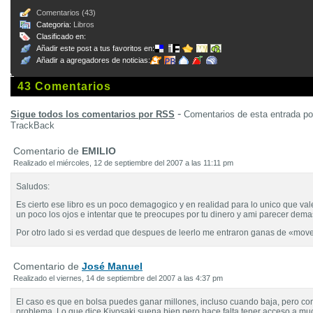
Comentarios (43)
Categoria:
Libros
Clasificado en:
Añadir este post a tus favoritos en:
Añadir a agregadores de noticias:
43 Comentarios
-
Sigue todos los comentarios por RSS
Comentarios de esta entrada p
TrackBack
Comentario de
EMILIO
Realizado el miércoles, 12 de septiembre del 2007 a las 11:11 pm
Saludos:
Es cierto ese libro es un poco demagogico y en realidad para lo unico que vale
un poco los ojos e intentar que te preocupes por tu dinero y ami parecer dema
Por otro lado si es verdad que despues de leerlo me entraron ganas de «mov
Comentario de
José Manuel
Realizado el viernes, 14 de septiembre del 2007 a las 4:37 pm
El caso es que en bolsa puedes ganar millones, incluso cuando baja, pero co
problema. Lo que dice Kiyosaki suena bien pero hace falta tener acceso a mu