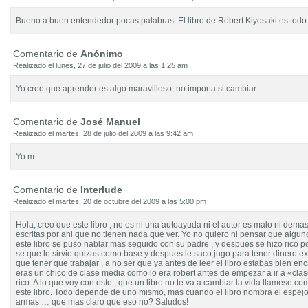
Bueno a buen entendedor pocas palabras. El libro de Robert Kiyosaki es todo
Comentario de
Anónimo
Realizado el lunes, 27 de julio del 2009 a las 1:25 am
Yo creo que aprender es algo maravilloso, no importa si cambiar
Comentario de
José Manuel
Realizado el martes, 28 de julio del 2009 a las 9:42 am
Yo m
Comentario de
Interlude
Realizado el martes, 20 de octubre del 2009 a las 5:00 pm
Hola, creo que este libro , no es ni una autoayuda ni el autor es malo ni dema
escritas por ahi que no tienen nada que ver. Yo no quiero ni pensar que algu
este libro se puso hablar mas seguido con su padre , y despues se hizo rico p
se que le sirvio quizas como base y despues le saco jugo para tener dinero ex
que tener que trabajar , a no ser que ya antes de leer el libro estabas bien e
eras un chico de clase media como lo era robert antes de empezar a ir a «cla
rico. A lo que voy con esto , que un libro no te va a cambiar la vida llamese com
este libro. Todo depende de uno mismo, mas cuando el libro nombra el espejo 
armas … que mas claro que eso no? Saludos!