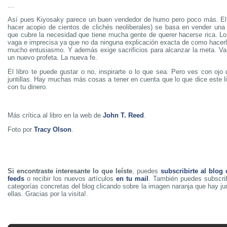
…
Así pues Kiyosaky parece un buen vendedor de humo pero poco más. El 
hacer acopio de cientos de clichés neoliberales) se basa en vender una
que cubre la necesidad que tiene mucha gente de querer hacerse rica. Lo
vaga e imprecisa ya que no da ninguna explicación exacta de como hacerl
mucho entusiasmo. Y además exige sacrificios para alcanzar la meta. Va
un nuevo profeta. La nueva fe.
El libro te puede gustar o no, inspirarte o lo que sea. Pero ves con ojo
juntillas. Hay muchas más cosas a tener en cuenta que lo que dice este li
con tu dinero.
Más crítica al libro en la web de
John T. Reed
.
Foto por
Tracy Olson
.
Si encontraste interesante lo que leíste
, puedes
subscribirte al blog
feeds
o recibir los nuevos artículos
en tu mail
. También puedes subscrib
categorías concretas del blog clicando sobre la imagen naranja que hay j
ellas. Gracias por la visita!.