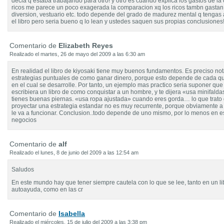
decia q estaba trabajando para otro! y otro es cuando explica los gastos de la
ricos me parece un poco exagerada la comparacion xq los ricos tambn gastan
diversion, vestuario etc. todo depende del grado de madurez mental q tengas 
el libro pero seria bueno q lo lean y ustedes saquen sus propias conclusiones
Comentario de
Elizabeth Reyes
Realizado el martes, 26 de mayo del 2009 a las 6:30 am
En realidad el libro de kiyosaki tiene muy buenos fundamentos. Es preciso no
estrategias puntuales de como ganar dinero, porque esto depende de cada qu
en el cual se desarrolle. Por tanto, un ejemplo mas practico seria suponer que 
escribiera un libro de como conquistar a un hombre, y te dijera «usa minifald
tienes buenas piernas. «usa ropa ajustada» cuando eres gorda… lo que trato 
proyectar una estrategia estandar no es muy recurrente, porque obviamente 
le va a funcionar. Conclusion..todo depende de uno mismo, por lo menos en e
negocios
Comentario de
alf
Realizado el lunes, 8 de junio del 2009 a las 12:54 am
Saludos
En este mundo hay que tener siempre cautela con lo que se lee, tanto en un li
autoayuda, como en las cr
Comentario de
Isabella
Realizado el miércoles, 15 de julio del 2009 a las 3:38 pm