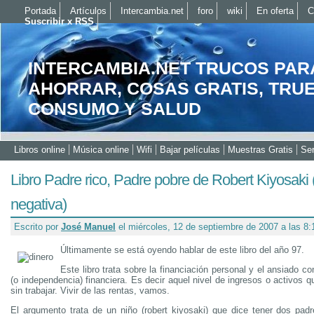
Portada
Artículos
Intercambia.net
foro
wiki
En oferta
C
Suscribir x RSS
INTERCAMBIA.NET TRUCOS PAR
AHORRAR, COSAS GRATIS, TRU
CONSUMO Y SALUD
Libros online
Música online
Wifi
Bajar películas
Muestras Gratis
Ser
Libro Padre rico, Padre pobre de Robert Kiyosaki (
negativa)
Escrito por
José Manuel
el miércoles, 12 de septiembre de 2007 a las 8
Últimamente se está oyendo hablar de este libro del año 97.
Este libro trata sobre la financiación personal y el ansiado co
(o independencia) financiera. Es decir aquel nivel de ingresos o activos qu
sin trabajar. Vivir de las rentas, vamos.
El argumento trata de un niño (robert kiyosaki) que dice tener dos pad