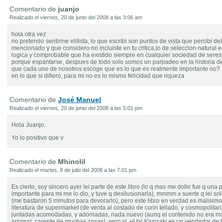
Comentario de
juanjo
Realizado el viernes, 20 de junio del 2008 a las 3:06 am
hola otra vez
no pretendo sentirme elitista, lo que escribi son puntos de vista que percibi del
mencionado y que considero no incluiste en tu critica,lo de seleccion natural 
logica y comprobable que ha existido siempre en cualquier sociedad de seres
porque espantarse, despues de todo solo somos un parpadeo en la historia de
que cada uno de nosotros escoge que es lo que es realmente importante no?
en lo que si difiero, para mi no es lo mismo felicidad que riqueza
Comentario de
José Manuel
Realizado el viernes, 20 de junio del 2008 a las 5:01 pm
Hola Juanjo.
Yo lo positivo que v
Comentario de
Mhinolil
Realizado el martes, 8 de julio del 2008 a las 7:01 pm
Es cierto, soy sincero ayer lei parte de este libro (lo q mas me dolio fue q una
importante para mi me lo dio, y tuve q desilusionarla), mmmm x suerte q lei s
(me bastaron 5 minutos para devorarlo), pero este libro en verdad es malisimo,
literatura de supermarket (de venta al costado de corin tellado, y cosmopolitan)
juntadas acomodadas, y adornadas, nada nuevo (aunq el contenido no era ma
original, carente de muchas cosas), pero si, el tal Kiyosaki es un vendedor d