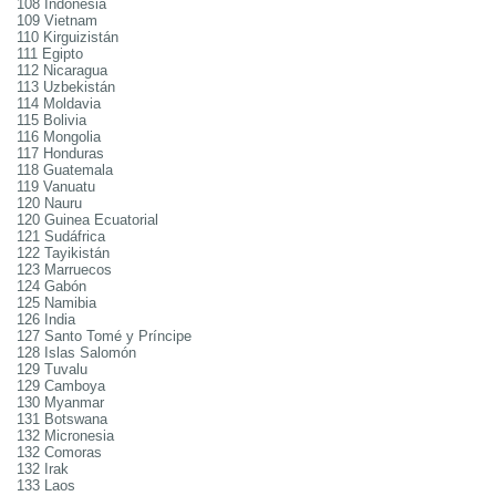
108 Indonesia
109 Vietnam
110 Kirguizistán
111 Egipto
112 Nicaragua
113 Uzbekistán
114 Moldavia
115 Bolivia
116 Mongolia
117 Honduras
118 Guatemala
119 Vanuatu
120 Nauru
120 Guinea Ecuatorial
121 Sudáfrica
122 Tayikistán
123 Marruecos
124 Gabón
125 Namibia
126 India
127 Santo Tomé y Príncipe
128 Islas Salomón
129 Tuvalu
129 Camboya
130 Myanmar
131 Botswana
132 Micronesia
132 Comoras
132 Irak
133 Laos