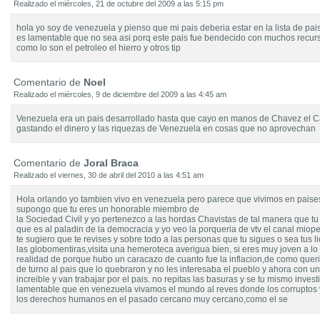
Realizado el miércoles, 21 de octubre del 2009 a las 5:15 pm
hola yo soy de venezuela y pienso que mi pais deberia estar en la lista de pa
es lamentable que no sea asi porq este pais fue bendecido con muchos recur
como lo son el petroleo el hierro y otros tip
Comentario de
Noel
Realizado el miércoles, 9 de diciembre del 2009 a las 4:45 am
Venezuela era un pais desarrollado hasta que cayo en manos de Chavez el 
gastando el dinero y las riquezas de Venezuela en cosas que no aprovechan
Comentario de
Joral Braca
Realizado el viernes, 30 de abril del 2010 a las 4:51 am
Hola orlando yo tambien vivo en venezuela pero parece que vivimos en paise
supongo que tu eres un honorable miembro de
la Sociedad Civil y yo pertenezco a las hordas Chavistas de tal manera que tu
que es al paladin de la democracia y yo veo la porqueria de vtv el canal miope
te sugiero que te revises y sobre todo a las personas que tu sigues o sea tus l
las globomentiras,visita una hemeroteca averigua bien, si eres muy joven a lo
realidad de porque hubo un caracazo de cuanto fue la inflacion,de como queria
de turno al pais que lo quebraron y no les interesaba el pueblo y ahora con u
increible y van trabajar por el pais. no repitas las basuras y se tu mismo invest
lamentable que en venezuela vivamos el mundo al reves donde los corruptos 
los derechos humanos en el pasado cercano muy cercano,como el se