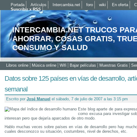
Portada
Artículos
Intercambia.net
foro
wiki
En oferta
C
Suscribir x RSS
INTERCAMBIA.NET TRUCOS PAR
AHORRAR, COSAS GRATIS, TRU
CONSUMO Y SALUD
Libros online
Música online
Wifi
Bajar películas
Muestras Gratis
Ser
Datos sobre 125 países en vías de desarrollo, artí
semanal
Escrito por
José Manuel
el sábado, 7 de julio de 2007 a las 3:15 pm
Este blog aparte de para expres
como excusa para investigar so
interesan pero que dejaría aparcados de otro modo.
Hablo muchas veces sobre países en vías de desarrollo pero hay mucho
cuales desconozco su situación, costumbres, nivel de derechos, etc.