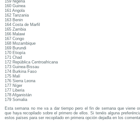
159 Nigeria
160 Guinea
161 Angola
162 Tanzania
163 Benin
164 Costa de Marfil
165 Zambia
166 Malawi
167 Congo
168 Mozambique
169 Burundi
170 Etiopía
171 Chad
172 República Centroafricana
173 Guinea-Bissau
174 Burkina Faso
175 Malí
176 Sierra Leona
177 Níger
177 Liberia
178 Afganistán
179 Somalia
Esta semana no me va a dar tiempo pero el fin de semana que viene os
que haya recopilado sobre el primero de ellos. Si tenéis alguna preferénc
estos países para ser recopilado en primera opción dejadla en los comenta