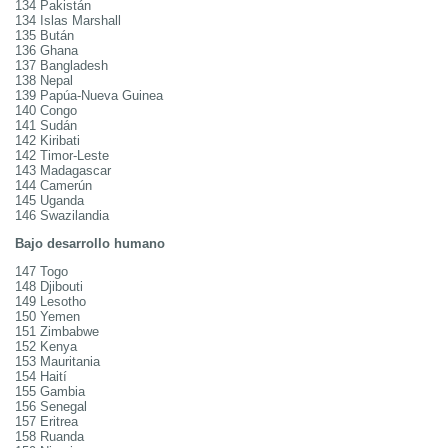
134 Pakistán
134 Islas Marshall
135 Bután
136 Ghana
137 Bangladesh
138 Nepal
139 Papúa-Nueva Guinea
140 Congo
141 Sudán
142 Kiribati
142 Timor-Leste
143 Madagascar
144 Camerún
145 Uganda
146 Swazilandia
Bajo desarrollo humano
147 Togo
148 Djibouti
149 Lesotho
150 Yemen
151 Zimbabwe
152 Kenya
153 Mauritania
154 Haití
155 Gambia
156 Senegal
157 Eritrea
158 Ruanda