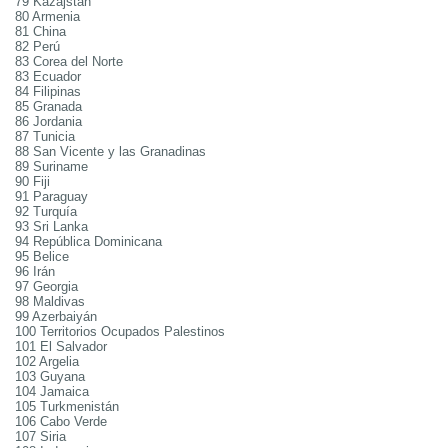
79 Kazajstán
80 Armenia
81 China
82 Perú
83 Corea del Norte
83 Ecuador
84 Filipinas
85 Granada
86 Jordania
87 Tunicia
88 San Vicente y las Granadinas
89 Suriname
90 Fiji
91 Paraguay
92 Turquía
93 Sri Lanka
94 República Dominicana
95 Belice
96 Irán
97 Georgia
98 Maldivas
99 Azerbaiyán
100 Territorios Ocupados Palestinos
101 El Salvador
102 Argelia
103 Guyana
104 Jamaica
105 Turkmenistán
106 Cabo Verde
107 Siria