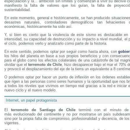
especulación y la… ambición sin límites y comienzan a vivir su declive 
manifiesto la falta de valores que los guían, la falta de proyecci
sustentabilidad.
En este momento, general e históricamente, se han producido situaciones
desastres naturales, controladores demográficos tan fehacientes 
económicas, históricamente ha sido así.
Y, si bien es cierto que la virulencia de este sismo es destacable e
intensidad, su capacidad de destrucción y su impacto a nivel mundial, el
el ciclo, podemos verlo y analizarlo como parte de la historia.
En este sentido, podemos optar por seguir como hasta ahora, con
gobie
los hilos del planeta en base a sus propios beneficios y con consecuen
para el globo como los efectos colaterales de una catástrofe de tal mag
olvidar que el
terremoto de Chile
, hizo desaparecer bajo el mar el 70% d
y provocó el desplazamiento del eje de la tierra un equivalente a 8 centíme
O podemos optar por hacer un punto de inflexión en los órdenes establec
que rigen a las personas como seres humanos y la oportunidad que nos br
a todos los niveles que vivimos en tiempo real gracias a la red e iniciar 
nuevo ciclo y el nuevo modelo.
Internet, un papel protagonista
El
terremoto de Santiago de Chile
terminó con el minuto de 
más evolucionado del continente y no por mostrarse un país subdesarr
sino por la propia falta de compromiso, profesionalidad y decencia, de lo
vigentes.