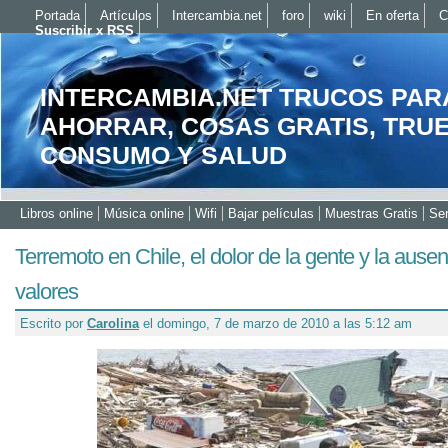
Portada
Artículos
Intercambia.net
foro
wiki
En oferta
C
Suscribir x RSS
INTERCAMBIA.NET TRUCOS PAR
AHORRAR, COSAS GRATIS, TRU
CONSUMO Y SALUD
Libros online
Música online
Wifi
Bajar películas
Muestras Gratis
Ser
Terremoto en Chile, el dolor de la gente y la ause
valores
Escrito por
Carolina
el domingo, 7 de marzo de 2010 a las 5:12 am