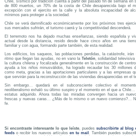
Chile, sísmico por tradición cuenta a partir del pasado fin de semana en
de 800 muertos, un 70% de la costa de Chile desaparecida bajo el m
excepción con el ejercito en la calle y la absoluta incapacidad de al
mínimos para proteger a la sociedad.
Chile se verá damnificado económicamente por los próximos tres ejerc
sus mercados sufrirán, el turismo caerá y la competitividad descenderá.
El terremoto nos ha dejado muchas enseñanzas, siendo española y vivi
actual desde la distancia, resido desde hace cinco años en una tierra 
familiar y con agua, formando parte también, de esta realidad.
Los edificios, los saqueos, las poblaciones perdidas, la catástrofe, irá
ritmo que llegan las ayudas, no en vano la
Teletón
, solidaridad televisiv
la cultura chilena y focalizada generalmente en la construcción de centr
ayuda a los niños minusválidos, ha logrado recaudar los 30 millones d
como meta, gracias a las aportaciones particulares y a las empresas 
que servirán para la reconstrucción de las viviendas desaparecidas en el t
Sin embargo… quedará en el subconsciente colectivo el momen
neoliberalismo exhaló su último suspiro y el momento en el que a Chile… 
estatus adquirido. Ahora todas las miradas convergen hacia un nuevo
frescas y nuevas caras… ¿Más de lo mismo o un nuevo comienzo?… Nu
fe.
Si encontraste interesante lo que leíste
, puedes
subscribirte al blog
feeds
o recibir los nuevos artículos
en tu mail
. También puedes subscrib