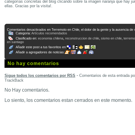
categorías concretas del blog clicando sobre la imagen naranja que hay j
ellas. Gracias por la visita!.
Comentarios desactivados
en Terremoto en Chile, el dolor de la gente y la ausencia de 
Categoria:
Artículos recomendados
Clasificado en:
economia chilena
,
reconstruccion de chile
,
sismo en chile
,
terremo
en santiago
Añadir este post a tus favoritos en:
Añadir a agregadores de noticias:
No hay comentarios
-
Sigue todos los comentarios por RSS
Comentarios de esta entrada p
TrackBack
No Hay comentarios.
Lo siento, los comentarios estan cerrados en este momento.