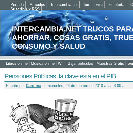
Portada
Artículos
Intercambia.net
foro
wiki
En oferta
C
Suscribir x RSS
INTERCAMBIA.NET TRUCOS PAR
AHORRAR, COSAS GRATIS, TRU
CONSUMO Y SALUD
Libros online
Música online
Wifi
Bajar películas
Muestras Gratis
Ser
Pensiones Públicas, la clave está en el PIB
Escrito por
Carolina
el miércoles, 24 de febrero de 2010 a las 8:00 am