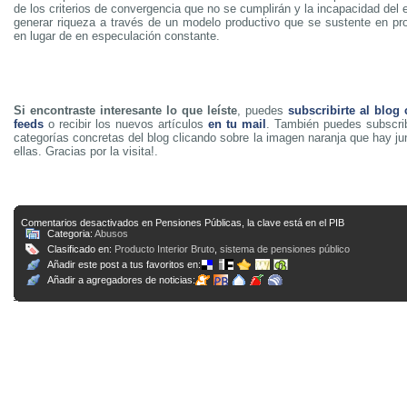
de los criterios de convergencia que no se cumplirán y la incapacidad del
generar riqueza a través de un modelo productivo que se sustente en pro
en lugar de en especulación constante.
Si encontraste interesante lo que leíste
, puedes
subscribirte al blog
feeds
o recibir los nuevos artículos
en tu mail
. También puedes subscrib
categorías concretas del blog clicando sobre la imagen naranja que hay j
ellas. Gracias por la visita!.
Comentarios desactivados
en Pensiones Públicas, la clave está en el PIB
Categoria:
Abusos
Clasificado en:
Producto Interior Bruto
,
sistema de pensiones público
Añadir este post a tus favoritos en:
Añadir a agregadores de noticias: