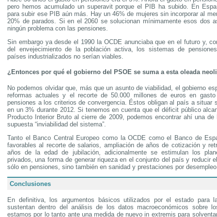
pero hemos acumulado un superavit porque el PIB ha subido. En Españ
para subir ese PIB aún más. Hay un 46% de mujeres sin incorporar al mer
20% de parados. Si en el 2060 se solucionan mínimamente esos dos a
ningún problema con las pensiones.
Sin embargo ya desde el 1990 la OCDE anunciaba que en el futuro y, c
del envejecimiento de la población activa, los sistemas de pensiones
países industrializados no serían viables.
¿Entonces por qué el gobierno del PSOE se suma a esta oleada neoli
No podemos olvidar que, más que un asunto de viabilidad, el gobierno esp
reformas actuales y el recorte de 50.000 millones de euros en gasto 
pensiones a los criterios de convergencia. Éstos obligan al país a situa
en un 3% durante 2012. Si tenemos en cuenta que el déficit público alc
Producto Interior Bruto al cierre de 2009, podemos encontrar ahí una de 
supuesta “inviabilidad del sistema”.
Tanto el Banco Central Europeo como la OCDE como el Banco de Esp
favorables al recorte de salarios, ampliación de años de cotización y re
años de la edad de jubilación, adicionalmente se estimulan los pla
privados, una forma de generar riqueza en el conjunto del país y reducir e
sólo en pensiones, sino también en sanidad y prestaciones por desempleo
Conclusiones
En definitiva, los argumentos básicos utilizados por el estado para 
sustentan dentro del análisis de los datos macroeconómicos sobre l
estamos por lo tanto ante una medida de nuevo in extremis para solventar