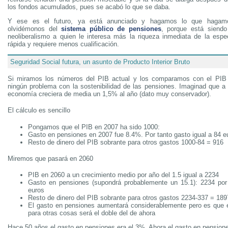
los fondos acumulados, pues se acabó lo que se daba.
Y ese es el futuro, ya está anunciado y hagamos lo que hagam
olvidémonos del
sistema público de pensiones
, porque está siendo
neoliberalismo a quien le interesa más la riqueza inmediata de la esp
rápida y requiere menos cualificación.
Seguridad Social futura, un asunto de Producto Interior Bruto
Si miramos los números del PIB actual y los comparamos con el PIB
ningún problema con la sostenibilidad de las pensiones. Imaginad que a p
economía creciera de media un 1,5% al año (dato muy conservador).
El cálculo es sencillo
Pongamos que el PIB en 2007 ha sido 1000:
Gasto en pensiones en 2007 fue 8.4%. Por tanto gasto igual a 84 e
Resto de dinero del PIB sobrante para otros gastos 1000-84 = 916
Miremos que pasará en 2060
PIB en 2060 a un crecimiento medio por año del 1.5 igual a 2234
Gasto en pensiones (supondrá probablemente un 15.1): 2234 por 
euros
Resto de dinero del PIB sobrante para otros gastos 2234-337 = 189
El gasto en pensiones aumentará considerablemente pero es que e
para otras cosas será el doble del de ahora
Hace 50 años el gasto en pensiones era el 3%. Ahora el gasto en pensiones