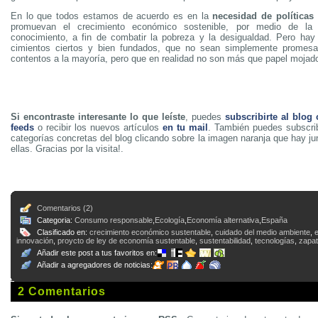
En lo que todos estamos de acuerdo es en la
necesidad de política
promuevan el crecimiento económico sostenible, por medio de la 
conocimiento, a fin de combatir la pobreza y la desigualdad. Pero hay
cimientos ciertos y bien fundados, que no sean simplemente promes
contentos a la mayoría, pero que en realidad no son más que papel mojad
Si encontraste interesante lo que leíste
, puedes
subscribirte al blog
feeds
o recibir los nuevos artículos
en tu mail
. También puedes subscrib
categorías concretas del blog clicando sobre la imagen naranja que hay j
ellas. Gracias por la visita!.
Comentarios (2)
Categoria:
Consumo responsable
,
Ecología
,
Economía alternativa
,
España
Clasificado en:
crecimiento económico sustentable
,
cuidado del medio ambiente
,
innovación
,
proycto de ley de economía sustentable
,
sustentabilidad
,
tecnologías
,
zapat
Añadir este post a tus favoritos en:
Añadir a agregadores de noticias:
2 Comentarios