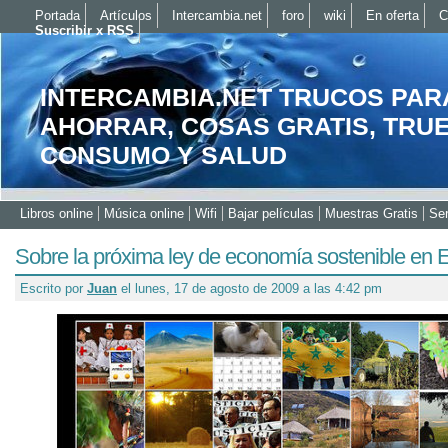
Portada
Artículos
Intercambia.net
foro
wiki
En oferta
C
Suscribir x RSS
INTERCAMBIA.NET TRUCOS PAR
AHORRAR, COSAS GRATIS, TRU
CONSUMO Y SALUD
Libros online
Música online
Wifi
Bajar películas
Muestras Gratis
Ser
Sobre la próxima ley de economía sostenible en
Escrito por
Juan
el lunes, 17 de agosto de 2009 a las 4:42 pm