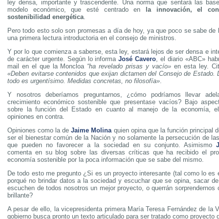
ley densa, importante y trascendente. Una norma que sentará las bas
modelo económico, que esté centrado en
la innovación, el co
sostenibilidad energética
.
Pero todo esto solo son promesas a día de hoy, ya que poco se sabe de l
una primera lectura introductoria en el consejo de ministros.
Y por lo que comienza a saberse, esta ley, estará lejos de ser densa e in
de carácter urgente. Según lo informa
José Cavero
, el diario «ABC» hab
mail en el que la Moncloa
“ha revelado prisas y vacío»
en esta ley. Ci
«Deben evitarse contenidos que exijan dictamen del Consejo de Estado. 
todo es urgentísimo. Medidas concretas, no filosofía»
.
Y nosotros deberíamos preguntarnos, ¿cómo podríamos llevar adel
crecimiento económico sostenible que presentase vacíos? Bajo aspe
sobre la función del Estado en cuanto al manejo de la economía, e
opiniones en contra.
Opiniones como la de
Jaime Molina
quien opina que la función principal 
ser el bienestar común de la Nación y no solamente la persecución de las
que pueden no favorecer a la sociedad en su conjunto. Asimismo
comenta en su blog sobre las diversas críticas que ha recibido el pr
economía sostenible por la poca información que se sabe del mismo.
De todo esto me pregunto ¿Si es un proyecto interesante (tal como lo es e
porqué no brindar datos a la sociedad y escuchar que se opina, sacar de
escuchen de todos nosotros un mejor proyecto, o querrán sorprendernos 
brillante?
A pesar de ello, la vicepresidenta primera María Teresa Fernández de la 
gobierno busca pronto un texto articulado para ser tratado como proyecto d