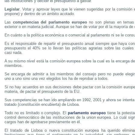
las instituciones y decidir el presupuesto a gastar.
Legislar
. Votar y aprovar leyes que le vienen sugeridas por la comisión 
propone) y dentro de un ámbito acotado.
Las
competencias del parlamento europeo
no son plenas en temas 
exterior o en materia judicial. Aunque se han de votar por él la mayoría de
En cuánto a la política económica o comercial al parlamento ni se le consu
Es el responsable de repartir el presupuesto anual siempre que haya co
presupuesto el 40% se lo llevan las políticas agrarias sobre las cuales
casi nada.
A su mismo nivel está la comisión europea sobre la cual es la encarga de
miembros.
Se encarga de admitir a los miembros del consejo pero no puede elegirl
uno a uno sino una vez elegidos los ha de reprobar a todos.
Si no hay acuerdos en sus decisiones debe pactar con la comisión europe
materia, de pactar el presupuesto de la EU.
Sus competencias se han ido ampliando en 1992, 2001 y ahora se intenta i
tratado (constitución encubierta) de Lisboa.
Todo no es limitado o complejo. El
parlamento europeo
tiene la potestad
control democrático de las instituciones de la union europea. Lo cuál si
cargos han de aprobarse previamente en él.
El tratado de Lisboa o nueva constitución europea ha querido elimina
limitaciones que tiene el parlamento en la actualidad, sin embargo, 