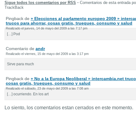
-
Sigue todos los comentarios por RSS
Comentarios de esta entrada p
TrackBack
Pingback de
» Elecciones al parlamento europeo 2009 » interca
trucos para ahorrar, cosas gratis, trueques, consumo y salud
Realizado el jueves, 14 de mayo del 2009 a las 7:17 pm
[…] Pod
Comentario de
andr
Realizado el viernes, 15 de mayo del 2009 a las 3:17 pm
Sirve para much
Pingback de
» No a la Europa Neoliberal » intercambia.net truco
cosas gratis, trueques, consumo y salud
Realizado el sábado, 23 de mayo del 2009 a las 7:08 am
[…] ocurriendo. En los art
Lo siento, los comentarios estan cerrados en este momento.