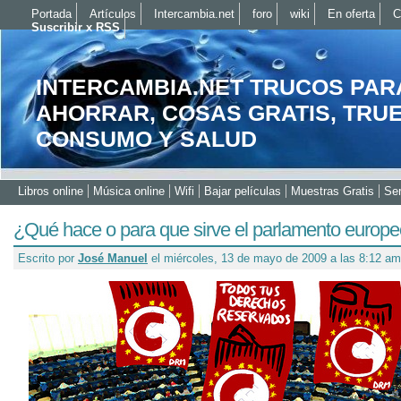
Portada
Artículos
Intercambia.net
foro
wiki
En oferta
C
Suscribir x RSS
INTERCAMBIA.NET TRUCOS PAR
AHORRAR, COSAS GRATIS, TRU
CONSUMO Y SALUD
Libros online
Música online
Wifi
Bajar películas
Muestras Gratis
Ser
¿Qué hace o para que sirve el parlamento europ
Escrito por
José Manuel
el miércoles, 13 de mayo de 2009 a las 8:12 am