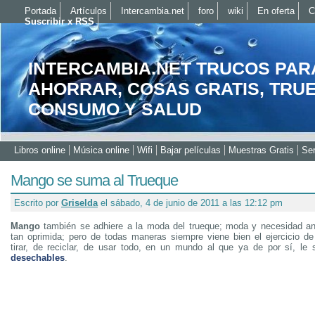
Portada
Artículos
Intercambia.net
foro
wiki
En oferta
C
Suscribir x RSS
INTERCAMBIA.NET TRUCOS PAR
AHORRAR, COSAS GRATIS, TRU
CONSUMO Y SALUD
Libros online
Música online
Wifi
Bajar películas
Muestras Gratis
Ser
Mango se suma al Trueque
Escrito por
Griselda
el sábado, 4 de junio de 2011 a las 12:12 pm
Mango
también se adhiere a la moda del trueque; moda y necesidad a
tan oprimida; pero de todas maneras siempre viene bien el ejercicio d
tirar, de reciclar, de usar todo, en un mundo al que ya de por sí, le
desechables
.