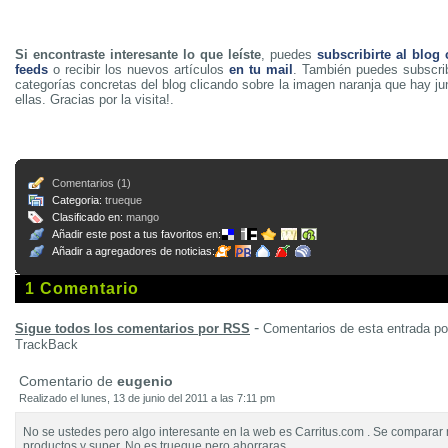
Si encontraste interesante lo que leíste
, puedes
subscribirte al blog
feeds
o recibir los nuevos artículos
en tu mail
. También puedes subscrib
categorías concretas del blog clicando sobre la imagen naranja que hay j
ellas. Gracias por la visita!.
Comentarios (1)
Categoria:
trueque
Clasificado en:
mango
Añadir este post a tus favoritos en:
Añadir a agregadores de noticias:
1 Comentario
-
Sigue todos los comentarios por RSS
Comentarios de esta entrada p
TrackBack
Comentario de
eugenio
Realizado el lunes, 13 de junio del 2011 a las 7:11 pm
No se ustedes pero algo interesante en la web es Carritus.com . Se compara
productos y super. No es trueque pero ahorraras.