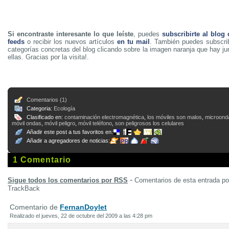
Si encontraste interesante lo que leíste
, puedes
subscribirte al blog
feeds
o recibir los nuevos artículos
en tu mail
. También puedes subscrib
categorías concretas del blog clicando sobre la imagen naranja que hay j
ellas. Gracias por la visita!.
Comentarios (1)
Categoria:
Ecología
Clasificado en:
contaminación electromagnética
,
los móviles son malos
,
microonda
móvil ondas
,
móvil peligro
,
móvil teléfono
,
son peligrosos los celulares
Añadir este post a tus favoritos en:
Añadir a agregadores de noticias:
1 Comentario
-
Sigue todos los comentarios por RSS
Comentarios de esta entrada p
TrackBack
Comentario de
FernanDoylet
Realizado el jueves, 22 de octubre del 2009 a las 4:28 pm