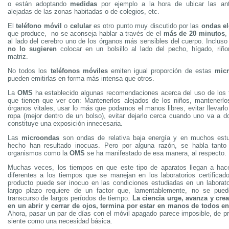
o están adoptando
medidas
por ejemplo a la hora de ubicar las ant
alejadas de las zonas habitadas o de colegios, etc.
El
teléfono móvil
o
celular
es otro punto muy discutido por las
ondas el
que produce, no se aconseja hablar a través de el
más de 20 minutos
,
al lado del cerebro uno de los órganos más sensibles del cuerpo. Incluso
no lo sugieren
colocar en un bolsillo al lado del pecho, hígado, riño
matriz.
No todos los
teléfonos móviles
emiten igual proporción de estas
mic
pueden emitirlas en forma más intensa que otros.
La
OMS
ha establecido algunas recomendaciones acerca del uso de los 
que tienen que ver con: Mantenerlos alejados de los niños, mantenerlo
órganos vitales, usar lo más que podamos el manos libres, evitar llevarlo 
ropa (mejor dentro de un bolso), evitar dejarlo cerca cuando uno va a d
constituye una exposición innecesaria.
Las
microondas
son ondas de relativa baja energía y en muchos est
hecho han resultado inocuas. Pero por alguna razón, se habla tant
organismos como la
OMS
se ha manifestado de esa manera, al respecto.
Muchas veces, los tiempos en que este tipo de aparatos llegan a ha
diferentes a los tiempos que se manejan en los laboratorios certificado
producto puede ser inocuo en las condiciones estudiadas en un laborato
largo plazo requiere de un factor que, lamentablemente, no se pued
transcurso de largos períodos de tiempo.
La ciencia urge, avanza y cre
en un abrir y cerrar de ojos, termina por estar en manos de todos e
Ahora, pasar un par de días con el móvil apagado parece imposible, de pr
siente como una necesidad básica.