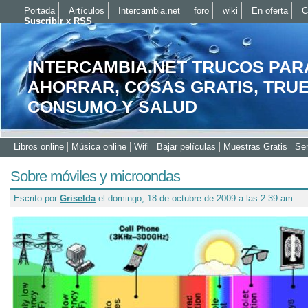
Portada
Artículos
Intercambia.net
foro
wiki
En oferta
C
Suscribir x RSS
INTERCAMBIA.NET TRUCOS PAR
AHORRAR, COSAS GRATIS, TRU
CONSUMO Y SALUD
Libros online
Música online
Wifi
Bajar películas
Muestras Gratis
Ser
Sobre móviles y microondas
Escrito por
Griselda
el domingo, 18 de octubre de 2009 a las 2:39 am