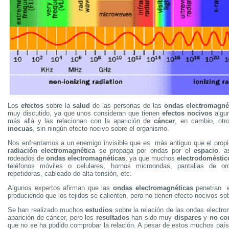
Los
efectos
sobre la
salud
de las personas de las
ondas electromagné
muy discutido, ya que unos consideran que tienen
efectos nocivos
algun
más allá y las relacionan con la aparición de
cáncer
, en cambio, otr
inocuas
, sin ningún efecto nocivo sobre el organismo.
Nos enfrentamos a un enemigo invisible que es más antiguo que el prop
radiación electromagnética
se propaga por ondas por el
espacio
, 
rodeados de
ondas electromagnéticas
, ya que muchos
electrodoméstic
teléfonos móviles o celulares, hornos microondas, pantallas de or
repetidoras, cableado de alta tensión, etc.
Algunos expertos afirman que las
ondas electromagnéticas
penetran 
produciendo que los tejidos se calienten, pero no tienen efecto nocivos sob
Se han realizado muchos
estudios
sobre la relación de las ondas electro
aparición de cáncer, pero los
resultados
han sido muy
dispares
y
no co
que no se ha podido comprobar la relación. A pesar de estos muchos paí