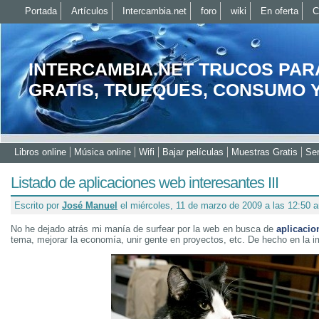
Portada
Artículos
Intercambia.net
foro
wiki
En oferta
C
INTERCAMBIA.NET TRUCOS PAR
GRATIS, TRUEQUES, CONSUMO 
Libros online
Música online
Wifi
Bajar películas
Muestras Gratis
Ser
Listado de aplicaciones web interesantes III
Escrito por
José Manuel
el miércoles, 11 de marzo de 2009 a las 12:50 
No he dejado atrás mi manía de surfear por la web en busca de
aplicacio
tema, mejorar la economía, unir gente en proyectos, etc. De hecho en la i