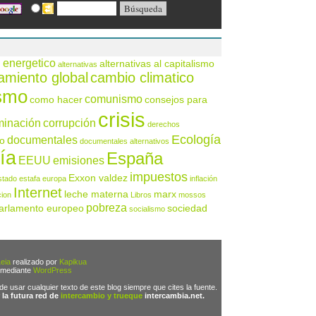
 energetico
alternativas al capitalismo
alternativas
amiento global
cambio climatico
ismo
comunismo
como hacer
consejos para
crisis
minación
corrupción
derechos
Ecología
documentales
o
documentales alternativos
ía
España
EEUU
emisiones
impuestos
Exxon valdez
stado
estafa
europa
inflación
Internet
leche materna
marx
cion
Libros
mossos
pobreza
arlamento europeo
sociedad
socialismo
eia
realizado por
Kapikua
 mediante
WordPress
 de usar cualquier texto de este blog siempre que cites la fuente.
 la futura red de
intercambio y trueque
intercambia.net.