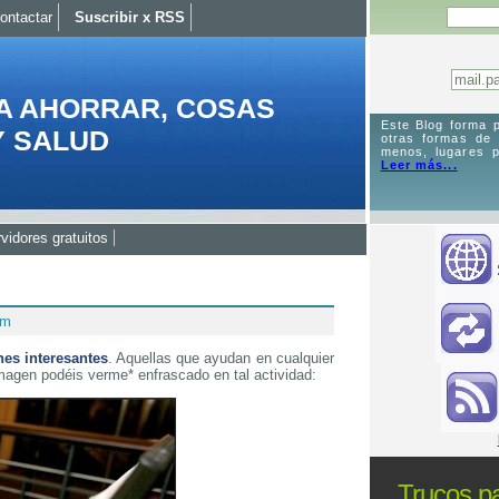
ontactar
Suscribir x RSS
A AHORRAR, COSAS
Este Blog forma p
Y SALUD
otras formas de
menos, lugares p
Leer más...
vidores gratuitos
am
nes interesantes
. Aquellas que ayudan en cualquier
magen podéis verme* enfrascado en tal actividad:
Trucos pa