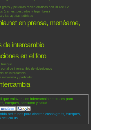
 gratis y películas recien emitidas con isFree.TV
tos (carnes, pescados y legumbres)
a y las ayudas públicas
bia.net en prensa, menéame,
 de intercambio
iones en el foro
 trueque
ortal de intercambio de videojuegos
ial de intercambio.
mayorista y particular
intercambia
ti que enlazan con intercambia.net trucos para
tis, trueques, consumo y salud
mbia.net trucos para ahorrar, cosas gratis, trueques,
del.icio.us