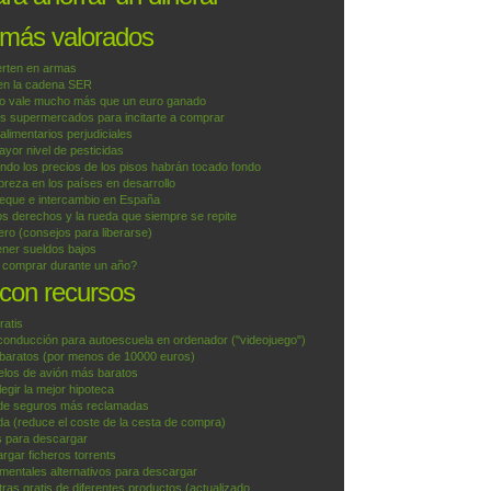
 más valorados
erten en armas
 en la cadena SER
o vale mucho más que un euro ganado
os supermercados para incitarte a comprar
 alimentarios perjudiciales
yor nivel de pesticidas
do los precios de los pisos habrán tocado fondo
reza en los países en desarrollo
ueque e intercambio en España
os derechos y la rueda que siempre se repite
ero (consejos para liberarse)
ner sueldos bajos
e comprar durante un año?
 con recursos
ratis
conducción para autoescuela en ordenador ("videojuego")
aratos (por menos de 10000 euros)
uelos de avión más baratos
egir la mejor hipoteca
de seguros más reclamadas
a (reduce el coste de la cesta de compra)
is para descargar
argar ficheros torrents
mentales alternativos para descargar
ras gratis de diferentes productos (actualizado