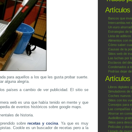
Artículos
Bancos que invi
Intercambia.net
Un euro ahorrad
Estrategias de l
Lista de aditivos
Alimentos con ma
Cómo saber cuan
Causas de la pob
Sitios web de tr
Las luchas por l
Esclavos del din
Condenados a te
Podrías dejar d
Artículos
da para aquellos a los que les gusta probar suerte.
r alguna alegría.
Libros digitales g
los países a cambio de ver publicidad. El sitio se
Simuladores de 
Coches nuevos b
Sitios con los v
primera web es una que había tenido en mente y que
Consejos para el
opedia de eventos históricos sobre google maps.
Las compañías 
Ahorrar en comid
mentales de historia.
Audiolibros grat
Sitios para desc
rprendido sobre
recetas y cocina
. Ya que es muy
Películas y docu
pistas. Cookle es un buscador de recetas pero a la
Listado de muest