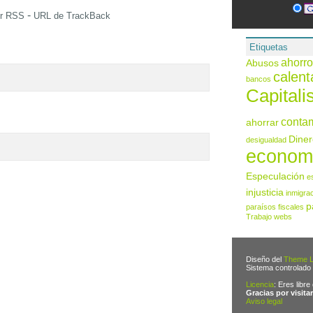
-
or RSS
URL de TrackBack
Etiquetas
ahorro
Abusos
calent
bancos
Capital
conta
ahorrar
Diner
desigualdad
econom
Especulación
e
injusticia
inmigra
p
paraísos fiscales
Trabajo
webs
Diseño del
Theme L
Sistema controlado
Licencia
: Eres libre
Gracias por visitar
Aviso legal