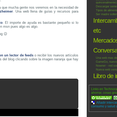
.
quincenalmente)
Descargar series
 ya que mucha gente nos veremos en la necesidad de
Tipos de alimen
lzheimer
. Una web llena de guías y recursos para
Ser madre solter
Intercam
io
. El importe de ayuda es bastante pequeño si lo
en msn pues algo es algo.
etc
og 😉
Mercados
Conversac
on un lector de feeds
o recibir los nuevos artículos
Una web mas de
s del blog clicando sobre la imagen naranja que hay
GameGo, nuevo p
Nowner - red soc
Nueva web venta 
Libro de 
Links en Technora
ahorrar, cosas gra
Añadir interca
consumo y salud a 