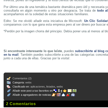
inversa, pones un ingrediente y te lista cientos de recetas que lo contienen
Por último una de una temática bastante dramática pero útil y necesaria
consultarla en algún momento u otro por desgracia. Se trata de
todo a
acompañarnos en la soledad de estas situaciones familiares.
Edito: Se me olvidó añadir esta iniciativa de Microsoft:
Un Clic Solidar
comparamos con lo que gana esta empresa pero al ser dinero por buscar 
*Perdón por la imagen chorra del principio. Debía poner una al menos al bl
Si encontraste interesante lo que leíste
, puedes
subscribirte al blog c
en tu mail
. También puedes subscribirte a una de las categorías concreta
junto a cada una de ellas. Gracias por la visita!.
Comentarios (2)
Categoria:
webs
Clasificado en:
aplicaciones
,
listados
,
webs
Añadir este post a tus favoritos en:
Añadir a agregadores de noticias:
2 Comentarios