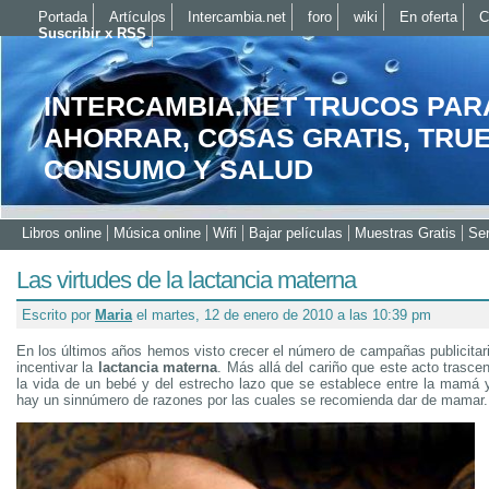
Portada
Artículos
Intercambia.net
foro
wiki
En oferta
C
Suscribir x RSS
INTERCAMBIA.NET TRUCOS PAR
AHORRAR, COSAS GRATIS, TRU
CONSUMO Y SALUD
Libros online
Música online
Wifi
Bajar películas
Muestras Gratis
Ser
Las virtudes de la lactancia materna
Escrito por
Maria
el martes, 12 de enero de 2010 a las 10:39 pm
En los últimos años hemos visto crecer el número de campañas publicitar
incentivar la
lactancia materna
. Más allá del cariño que este acto trasc
la vida de un bebé y del estrecho lazo que se establece entre la mamá y
hay un sinnúmero de razones por las cuales se recomienda dar de mamar.