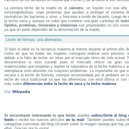
La primera leche de la madre es el
calostro
, un líquido con una alta
inmunoglobulinas, unas proteínas que ayudan a proteger el sistema di
neutralizan las bacterias y virus, y funciona a modo de laxante. Luego de 
la leche varía y aunque se sabe que contiene una gran cantidad de
nutr
lípidos, proteínas, minerales y vitaminas
sus propiedades no son cono
ya que en parte dependen de la alimentación de la madre.
Leche de fórmula, una alternativa
Si bien lo ideal es la lactancia materna al menos durante el primer año d
cierto es que no todas las mujeres consiguen realizar este proceso, 
debido a la falta de leche, en otras por el marcado ritmo de vida actual.
desanimarse si esto sucede pues el mercado ofrece un gran n
maternizadas que respetan y repiten la naturaleza de la leche materna y 
reemplazar este alimento sin mayores problemas. Lo importante es que 
recurra a la leche de fórmula, siempre recomendada por el pediatra en cu
leche de vaca tradicional ya que las diferencias con esta última sí son 
más sobre
diferencias entre la leche de vaca y la leche materna
.
Vía:
Wikipedia
Si encontraste interesante lo que leíste
, puedes
subscribirte al blog
feeds
o recibir los nuevos artículos
en tu mail
. También puedes subscrib
categorías concretas del blog clicando sobre la imagen naranja que hay j
ellas. Gracias por la visita!.