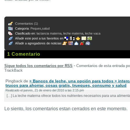
Comentarios (1)
Categoria:
Peques
,
salud
Clasificado en:
lactancia materna
,
leche materna
,
leche vaca
Añadir este post a tus favoritos en:
Añadir a agregadores de noticias:
1 Comentario
-
Sigue todos los comentarios por RSS
Comentarios de esta entrada p
TrackBack
Pingback de
» Bancos de leche, una opción para todos » inter
trucos para ahorrar, cosas gratis, trueques, consumo y salud
Realizado el jueves, 21 de enero del 2010 a las 2:15 pm
[…] La leche materna ofrece todos los nutrientes necesarios para una alimenta
Lo siento, los comentarios estan cerrados en este momento.