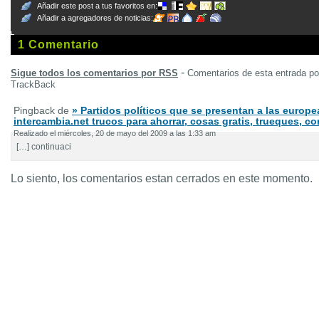
Añadir este post a tus favoritos en:
Añadir a agregadores de noticias:
1 Comentario
-
Sigue todos los comentarios por RSS
Comentarios de esta entrada p
TrackBack
Pingback de
» Partidos políticos que se presentan a las europe
intercambia.net trucos para ahorrar, cosas gratis, trueques, 
Realizado el miércoles, 20 de mayo del 2009 a las 1:33 am
[…] continuaci
Lo siento, los comentarios estan cerrados en este momento.