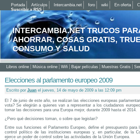
Portada
Artículos
Intercambia.net
foro
wiki
En oferta
C
Suscribir x RSS
INTERCAMBIA.NET TRUCOS PAR
AHORRAR, COSAS GRATIS, TRU
CONSUMO Y SALUD
Libros online
Música online
Wifi
Bajar películas
Muestras Gratis
Ser
Elecciones al parlamento europeo 2009
Escrito por
Juan
el jueves, 14 de mayo de 2009 a las 12:09 pm
El 7 de junio de este año, se realizan las elecciones europeas parlamenta
vota? Se elegirán a quienes van a representar a los ciudadanos europe
tomar las decisiones para una Europa mejor, durante 2009 hasta el 2014.
¿Pero qué decisiones toman, o sobre que legislan?
Entre sus funciones el Parlamento Europeo, define el presupuesto para 
control político de las instituciones europeas y, en particular, de la 
ejerce un poder de control sobre las actividades de la Unión Europea.