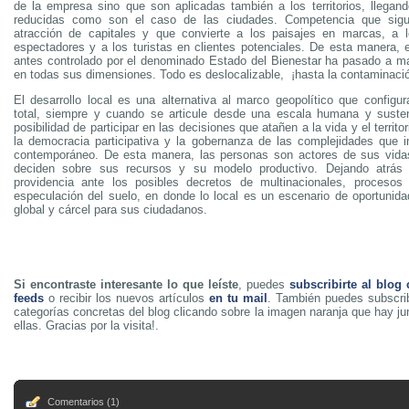
de la empresa sino que son aplicadas también a los territorios, llega
reducidas como son el caso de las ciudades. Competencia que sig
atracción de capitales y que convierte a los paisajes en marcas, a l
espectadores y a los turistas en clientes potenciales. De esta manera, el
antes controlado por el denominado Estado del Bienestar ha pasado a 
en todas sus dimensiones. Todo es deslocalizable, ¡hasta la contaminaci
El desarrollo local es una alternativa al marco geopolítico que configur
total, siempre y cuando se articule desde una escala humana y susten
posibilidad de participar en las decisiones que atañen a la vida y el territ
la democracia participativa y la gobernanza de las complejidades que
contemporáneo. De esta manera, las personas son actores de sus vidas
deciden sobre sus recursos y su modelo productivo. Dejando atrás
providencia ante los posibles decretos de multinacionales, procesos 
especulación del suelo, en donde lo local es un escenario de oportunida
global y cárcel para sus ciudadanos.
Si encontraste interesante lo que leíste
, puedes
subscribirte al blog
feeds
o recibir los nuevos artículos
en tu mail
. También puedes subscrib
categorías concretas del blog clicando sobre la imagen naranja que hay j
ellas. Gracias por la visita!.
Comentarios (1)