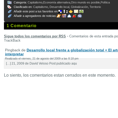
Categoria:
Capitalismo
,
Economía alternativa
,
Otro mundo es posible
,
Política
Clasificado en:
Capitalismo
,
Desarrollo local
,
Globalización
,
Territorio
Añadir este post a tus favoritos en:
Añadir a agregadores de noticias:
1 Comentario
-
Sigue todos los comentarios por RSS
Comentarios de esta entrada p
TrackBack
Pingback de
Desarrollo local frente a globalización total « El ar
interpretar
Realizado el viernes, 21 de agosto del 2009 a las 8:18 pm
[…] 21, 2009 de David Veloso Post publicado aqu
Lo siento, los comentarios estan cerrados en este momento.