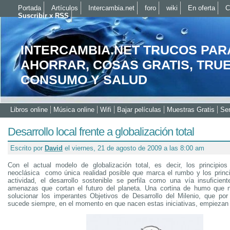
Portada
Artículos
Intercambia.net
foro
wiki
En oferta
C
Suscribir x RSS
INTERCAMBIA.NET TRUCOS PAR
AHORRAR, COSAS GRATIS, TRU
CONSUMO Y SALUD
Libros online
Música online
Wifi
Bajar películas
Muestras Gratis
Ser
Desarrollo local frente a globalización total
Escrito por
David
el viernes, 21 de agosto de 2009 a las 8:00 am
Con el actual modelo de globalización total, es decir, los principio
neoclásica como única realidad posible que marca el rumbo y los princi
actividad, el desarrollo sostenible se perfila como una vía insuficient
amenazas que cortan el futuro del planeta. Una cortina de humo que n
solucionar los imperantes Objetivos de Desarrollo del Milenio, que po
sucede siempre, en el momento en que nacen estas iniciativas, empiezan 