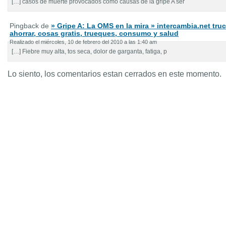
[…] casos de muerte provocados como causas de la gripe A ser
Pingback de
» Gripe A: La OMS en la mira » intercambia.net tru
ahorrar, cosas gratis, trueques, consumo y salud
Realizado el miércoles, 10 de febrero del 2010 a las 1:40 am
[…] Fiebre muy alta, tos seca, dolor de garganta, fatiga, p
Lo siento, los comentarios estan cerrados en este momento.