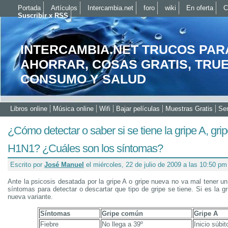
Portada
Artículos
Intercambia.net
foro
wiki
En oferta
C
Suscribir x RSS
INTERCAMBIA.NET TRUCOS PAR
AHORRAR, COSAS GRATIS, TRU
CONSUMO Y SALUD
Libros online
Música online
Wifi
Bajar películas
Muestras Gratis
Ser
¿Cómo detectar o saber si se tiene la gripe A, gri
H1N1? ¿Cuáles son los síntomas?
Escrito por
José Manuel
el miércoles, 22 de julio de 2009 a las 10:50 pm
Ante la psicosis desatada por la gripe A o gripe nueva no va mal tener 
síntomas para detectar o descartar que tipo de gripe se tiene. Si es la 
nueva variante.
Síntomas
Gripe común
Gripe A
Fiebre
No llega a 39º
Inicio súbit