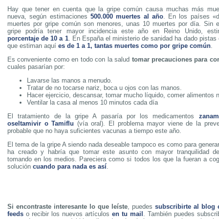
Hay que tener en cuenta que la gripe común causa muchas más muer
nueva, según estimaciones
500.000 muertes al año
. En los países «d
muertes por gripe común son menores, unas 10 muertes por día. Sin 
gripe podría tener mayor incidencia este año en Reino Unido, es
porcentaje de 10 a 1
. En España el ministerio de sanidad ha dado pistas 
que estiman aquí
es de 1 a 1, tantas muertes como por gripe común
.
Es conveniente como en todo con la salud
tomar precauciones para con
cuales pasarían por:
Lavarse las manos a menudo.
Tratar de no tocarse nariz, boca u ojos con las manos.
Hacer ejercicio, descansar, tomar mucho líquido, comer alimentos n
Ventilar la casa al menos 10 minutos cada día
El tratamiento de la gripe A pasaría por los medicamentos
zanami
oseltamivir o Tamiflu
(vía oral). El problema mayor viene de la prev
probable que no haya suficientes vacunas a tiempo este año.
El tema de la gripe A siendo nada deseable tampoco es como para generar
ha creado y habría que tomar este asunto con mayor tranquilidad d
tomando en los medios. Pareciera como si todos los que la fueran a cog
solución
cuando para nada es así
.
Si encontraste interesante lo que leíste
, puedes
subscribirte al blog
feeds
o recibir los nuevos artículos
en tu mail
. También puedes subscrib