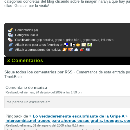
categorías concretas del blog clicando sobre la imagen naranja que hay j
ellas. Gracias por la visita!.
Comentarios (3)
Categoria:
salud
Clasificado en:
grip porcina
,
gripe a
,
gripe h1n1
,
gripe nueva
,
influenza
Añadir este post a tus favoritos en:
Añadir a agregadores de noticias:
3 Comentarios
-
Sigue todos los comentarios por RSS
Comentarios de esta entrada p
TrackBack
Comentario de
marisa
Realizado el viernes, 24 de julio del 2009 a las 1:59 pm
me parece un excelente art
Pingback de
» Lo verdaderemente escalofriante de la Gripe A »
intercambia.net trucos para ahorrar, cosas gratis, trueques, 
Realizado el lunes, 31 de agosto del 2009 a las 8:17 am