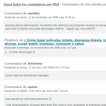
-
Sigue todos los comentarios por RSS
Comentarios de esta entrada p
Comentario de
marilita
Realizado el martes, 11 de noviembre del 2008 a las 11:08 pm
gracias por la informacion. ha hecho mis delicias escuchando musica en mi mp
oye aver si haces uno para descargas videos…seguir asi, muy bien!!!!
Pingback de
» Cómo bajar películas (emule, descarga directa, to
ahorrar, cosas gratis, trueques, consumo y salud
Realizado el domingo, 23 de noviembre del 2008 a las 7:57 pm
[…] Como descargar m
Comentario de
Anónimo
Realizado el martes, 17 de marzo del 2009 a las 4:44 pm
como internet download manager
Comentario de
samm
Realizado el sábado, 9 de enero del 2010 a las 1:26 am
esa opcion es solo para premium :C
-The downloading of Audio files from this host is only available to Premium use