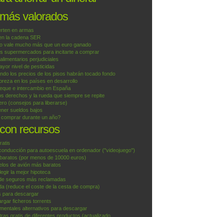
 más valorados
erten en armas
 en la cadena SER
o vale mucho más que un euro ganado
os supermercados para incitarte a comprar
 alimentarios perjudiciales
yor nivel de pesticidas
do los precios de los pisos habrán tocado fondo
reza en los países en desarrollo
ueque e intercambio en España
os derechos y la rueda que siempre se repite
ero (consejos para liberarse)
ner sueldos bajos
e comprar durante un año?
 con recursos
ratis
conducción para autoescuela en ordenador ("videojuego")
aratos (por menos de 10000 euros)
uelos de avión más baratos
egir la mejor hipoteca
de seguros más reclamadas
a (reduce el coste de la cesta de compra)
is para descargar
argar ficheros torrents
mentales alternativos para descargar
ras gratis de diferentes productos (actualizado