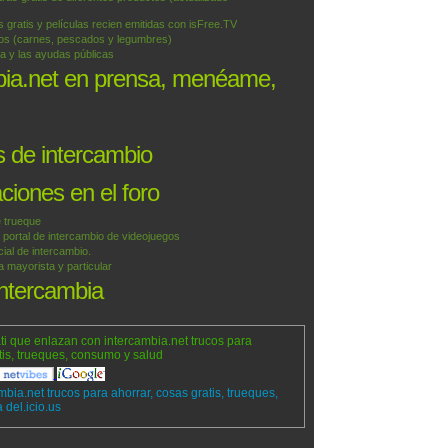
 gratis y películas recien emitidas con isFree.TV
tos (carnes, pescados y legumbres)
a y las ayudas públicas
bia.net en prensa, menéame,
 de intercambio
iones en el foro
 trueque
ortal de intercambio de videojuegos
ial de intercambio.
mayorista y particular
intercambia
ti que enlazan con intercambia.net trucos para
tis, trueques, consumo y salud
mbia.net trucos para ahorrar, cosas gratis, trueques,
del.icio.us