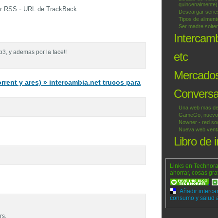
quincenalmente)
-
or RSS
URL de TrackBack
Descargar series
Tipos de alimen
Ser madre solter
Intercam
3, y ademas por la face!!
etc
Mercados
rrent y ares) » intercambia.net trucos para
Conversac
Una web mas de
GameGo, nuevo p
Nowner - red soc
Nueva web venta 
Libro de 
Links en Technora
ahorrar, cosas gra
Añadir interca
consumo y salud a 
rs.