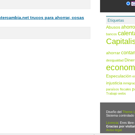
intercambia.net trucos para ahorrar, cosas
Etiquetas
ahorro
Abusos
calent
bancos
Capital
conta
ahorrar
Diner
desigualdad
econom
Especulación
e
injusticia
inmigra
p
paraísos fiscales
Trabajo
webs
Diseño del
Theme L
Sistema controlado
Licencia
: Eres libre
Gracias por visitar
Aviso legal