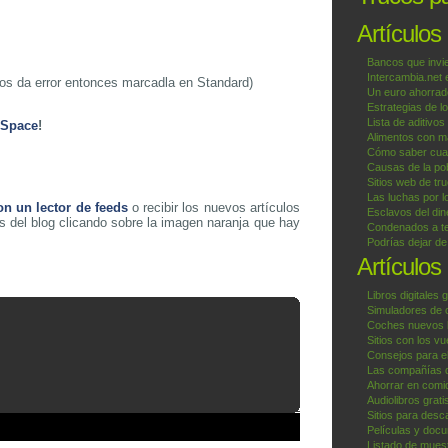
Artículos
Bancos que invi
Intercambia.net
i os da error entonces marcadla en Standard)
Un euro ahorrad
Estrategias de l
Lista de aditivos
ySpace
!
Alimentos con ma
Cómo saber cuan
Causas de la pob
Sitios web de tr
Las luchas por l
on un lector de feeds
o recibir los nuevos artículos
Esclavos del din
s del blog clicando sobre la imagen naranja que hay
Condenados a te
Podrías dejar d
Artículos
Libros digitales g
Simuladores de 
Coches nuevos b
Sitios con los v
Consejos para el
Las compañías 
Ahorrar en comid
Audiolibros grat
Sitios para desc
Películas y docu
Listado de muest