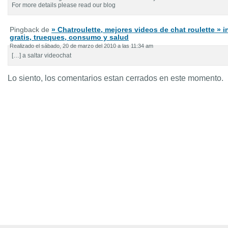
For more details please read our blog
Pingback de
» Chatroulette, mejores videos de chat roulette » 
gratis, trueques, consumo y salud
Realizado el sábado, 20 de marzo del 2010 a las 11:34 am
[…] a saltar videochat
Lo siento, los comentarios estan cerrados en este momento.