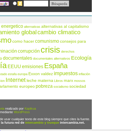
 energetico
alternativas al capitalismo
alternativas
amiento global
cambio climatico
ismo
comunismo
como hacer
consejos para
crisis
minación
corrupción
derechos
Ecología
documentales
o
documentales alternativos
ía
España
EEUU
emisiones
impuestos
Exxon valdez
stado
estafa
europa
inflación
Internet
leche materna
marx
cion
Libros
mossos
pobreza
arlamento europeo
sociedad
socialismo
eia
realizado por
Kapikua
 mediante
WordPress
 de usar cualquier texto de este blog siempre que cites la fuente.
 la futura red de
intercambio y trueque
intercambia.net.