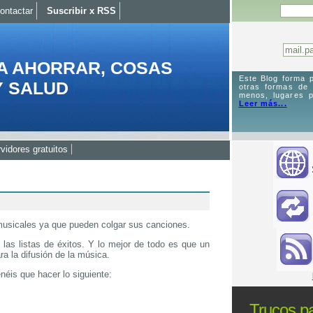
ontactar
Suscribir x RSS
A AHORRAR, COSAS
Este Blog forma p
Y SALUD
otras formas de
menos, lugares p
Leer más...
vidores gratuitos
musicales ya que pueden colgar sus canciones.
as listas de éxitos. Y lo mejor de todo es que un
ra la difusión de la música.
éis que hacer lo siguiente:
Trucos pa