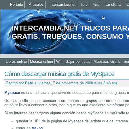
Portada
Artículos
Intercambia.net
foro
wiki
En oferta
C
INTERCAMBIA.NET TRUCOS PAR
GRATIS, TRUEQUES, CONSUMO 
Libros online
Música online
Wifi
Bajar películas
Muestras Gratis
Ser
Cómo descargar música gratis de MySpace
Escrito por
Patri
el viernes, 7 de noviembre de 2008 a las 8:43 am
Myspace
es una red social que sirve de escaparate para muchos grupos 
Gracias a ello puedes conocer a un montón de grupos que no suenan en l
grupo te lleva a conocer a otros, por lo que es una excelente plataforma pa
Si os interesa descargaros alguna canción desde MySpace en mp3 sólo ten
guardar la URL de la página de Myspace del artista que os interesa
entrar en
file2hd