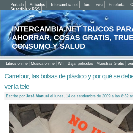
Portada
Artículos
Intercambia.net
foro
wiki
En oferta
C
Suscribir x RSS
INTERCAMBIA.NET TRUCOS PAR
AHORRAR, COSAS GRATIS, TRU
CONSUMO Y SALUD
Libros online
Música online
Wifi
Bajar películas
Muestras Gratis
Ser
Carrefour, las bolsas de plástico y por qué se debe
ver la tele
Escrito por
José Manuel
el lunes, 14 de septiembre de 2009 a las 8:32 