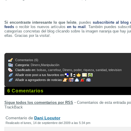
Si encontraste interesante lo que leíste
, puedes
subscribirte al blog
feeds
o recibir los nuevos artículos
en tu mail
. También puedes subscrib
categorías concretas del blog clicando sobre la imagen naranja que hay j
ellas. Gracias por la visita!.
Comentarios (6)
Categoria:
Dinero
,
Manipulación
Clasificado en:
bolsas
,
carrefour
,
Dinero
,
poder
,
riqueza
,
sanidad
,
television
Añadir este post a tus favoritos en:
Añadir a agregadores de noticias:
6 Comentarios
-
Sigue todos los comentarios por RSS
Comentarios de esta entrada p
TrackBack
Comentario de
Dani Locutor
Realizado el lunes, 14 de septiembre del 2009 a las 5:34 pm