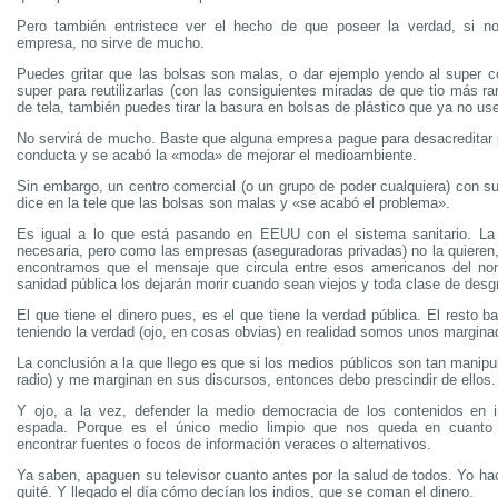
Pero también entristece ver el hecho de que poseer la verdad, si 
empresa, no sirve de mucho.
Puedes gritar que las bolsas son malas, o dar ejemplo yendo al super c
super para reutilizarlas (con las consiguientes miradas de que tio más ra
de tela, también puedes tirar la basura en bolsas de plástico que ya no use
No servirá de mucho. Baste que alguna empresa pague para desacreditar
conducta y se acabó la «moda» de mejorar el medioambiente.
Sin embargo, un centro comercial (o un grupo de poder cualquiera) con su
dice en la tele que las bolsas son malas y «se acabó el problema».
Es igual a lo que está pasando en EEUU con el sistema sanitario. La 
necesaria, pero como las empresas (aseguradoras privadas) no la quieren
encontramos que el mensaje que circula entre esos americanos del nor
sanidad pública los dejarán morir cuando sean viejos y toda clase de desg
El que tiene el dinero pues, es el que tiene la verdad pública. El resto 
teniendo la verdad (ojo, en cosas obvias) en realidad somos unos margina
La conclusión a la que llego es que si los medios públicos son tan manipula
radio) y me marginan en sus discursos, entonces debo prescindir de ellos.
Y ojo, a la vez, defender la medio democracia de los contenidos en i
espada. Porque es el único medio limpio que nos queda en cuanto 
encontrar fuentes o focos de información veraces o alternativos.
Ya saben, apaguen su televisor cuanto antes por la salud de todos. Yo h
quité. Y llegado el día cómo decían los indios, que se coman el dinero.