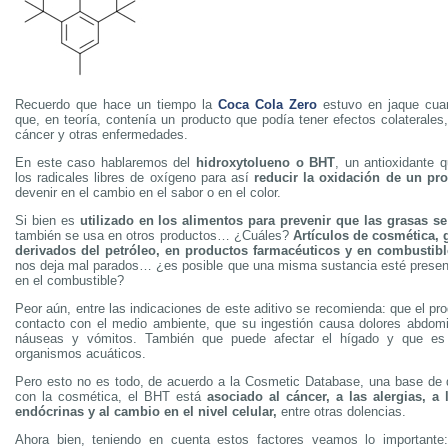
Recuerdo que hace un tiempo la
Coca Cola Zero
estuvo en jaque cua
que, en teoría, contenía un producto que podía tener efectos colaterales
cáncer y otras enfermedades.
En este caso hablaremos del
hidroxytolueno o BHT
, un antioxidante 
los radicales libres de oxígeno para así
reducir la oxidación de un pr
devenir en el cambio en el sabor o en el color.
Si bien es
utilizado en los alimentos para prevenir que las grasas se
también se usa en otros productos… ¿Cuáles?
Artículos de cosmética,
derivados del petróleo, en productos farmacéuticos y en combustibl
nos deja mal parados… ¿es posible que una misma sustancia esté presen
en el combustible?
Peor aún, entre las indicaciones de este aditivo se recomienda: que el pr
contacto con el medio ambiente, que su ingestión causa dolores abdomi
náuseas y vómitos. También que puede afectar el hígado y que es 
organismos acuáticos.
Pero esto no es todo, de acuerdo a la Cosmetic Database, una base de 
con la cosmética, el BHT está
asociado al cáncer, a las alergias, a 
endócrinas y al cambio en el nivel celular,
entre otras dolencias.
Ahora bien, teniendo en cuenta estos factores veamos lo importante