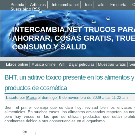
Portada
Artículos
Intercambia.net
foro
wiki
En oferta
C
Suscribir x RSS
INTERCAMBIA.NET TRUCOS PAR
AHORRAR, COSAS GRATIS, TRU
CONSUMO Y SALUD
Libros online
Música online
Wifi
Bajar películas
Muestras Gratis
Ser
BHT, un aditivo tóxico presente en los alimentos y
productos de cosmética
Escrito por
Maria
el domingo, 8 de noviembre de 2009 a las 11:22 am
Bien, el primer consejo que os daré hoy: revisad bien los envases 
alimenticios. En muchos casos, los alimentos envasados respetan las no
pero hay veces en las que se utilizan productos que están prohib
continentes debido a sus consecuencias en el organismo.