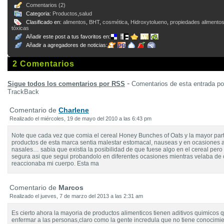
Comentarios (2)
Categoria:
Productos
,
salud
Clasificado en:
alimentos
,
BHT
,
cosmética
,
Hidroxytolueno
,
propiedades alimento
tóxicas
Añadir este post a tus favoritos en:
Añadir a agregadores de noticias:
2 Comentarios
-
Sigue todos los comentarios por RSS
Comentarios de esta entrada p
TrackBack
Comentario de
Charlene
Realizado el miércoles, 19 de mayo del 2010 a las 6:43 pm
Note que cada vez que comia el cereal Honey Bunches of Oats y la mayor part
productos de esta marca sentia malestar estomacal, nauseas y en ocasiones a
nasales… sabia que existia la posibilidad de que fuese algo en el cereal pero
segura asi que segui probandolo en diferentes ocasiones mientras velaba de
reaccionaba mi cuerpo. Esta ma
Comentario de
Marcos
Realizado el jueves, 7 de marzo del 2013 a las 2:31 am
Es cierto ahora la mayoria de productos alimenticos tienen aditivos quimicos 
enfermar a las personas,claro como la gente incredula que no tiene conocimie