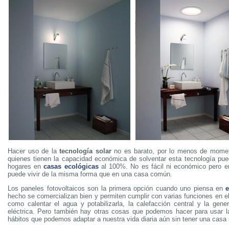
Hacer uso de la
tecnología solar
no es barato, por lo menos de momen
quienes tienen la capacidad económica de solventar esta tecnología pue
hogares en
casas ecológicas
al 100%. No es fácil ni económico pero e
puede vivir de la misma forma que en una casa común.
Los paneles fotovoltaicos son la primera opción cuando uno piensa en
e
hecho se comercializan bien y permiten cumplir con varias funciones en el 
como calentar el agua y potabilizarla, la calefacción central y la gene
eléctrica. Pero también hay otras cosas que podemos hacer para usar la
hábitos que podemos adaptar a nuestra vida diaria aún sin tener una casa 