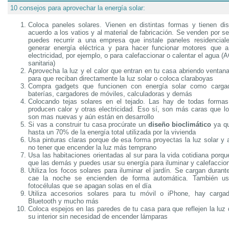
10 consejos para aprovechar la energía solar:
Coloca paneles solares. Vienen en distintas formas y tienen dis
acuerdo a los vatios y al material de fabricación. Se venden por 
puedes recurrir a una empresa que instale paneles residencial
generar energía eléctrica y para hacer funcionar motores que 
electricidad, por ejemplo, o para calefaccionar o calentar el agua (
sanitaria)
Aprovecha la luz y el calor que entran en tu casa abriendo ventan
para que reciban directamente la luz solar o coloca claraboyas
Compra gadgets que funcionen con energía solar como cargad
baterías, cargadores de móviles, calculadoras y demás
Colocando tejas solares en el tejado. Las hay de todas formas
producen calor y otras electricidad. Eso sí, son más caras que l
son mas nuevas y aún están en desarrollo
Si vas a construir tu casa procúrate un
diseño bioclimático
ya qu
hasta un 70% de la energía total utilizada por la vivienda
Usa pinturas claras porque de esa forma proyectas la luz solar y 
no tener que encender la luz más temprano
Usa las habitaciones orientadas al sur para la vida cotidiana porq
que las demás y puedes usar su energía para iluminar y calefaccio
Utiliza los focos solares para iluminar el jardín. Se cargan duran
cae la noche se encienden de forma automática. También us
fotocélulas que se apagan solas en el día
Utiliza accesorios solares para tu móvil o iPhone, hay cargado
Bluetooth y mucho más
Coloca espejos en las paredes de tu casa para que reflejen la luz 
su interior sin necesidad de encender lámparas