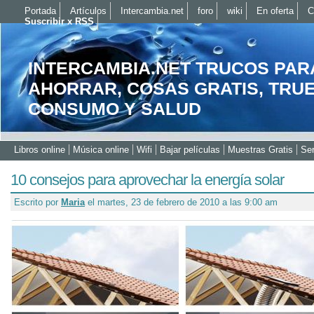
Portada
Artículos
Intercambia.net
foro
wiki
En oferta
C
Suscribir x RSS
INTERCAMBIA.NET TRUCOS PAR
AHORRAR, COSAS GRATIS, TRU
CONSUMO Y SALUD
Libros online
Música online
Wifi
Bajar películas
Muestras Gratis
Ser
10 consejos para aprovechar la energía solar
Escrito por
Maria
el martes, 23 de febrero de 2010 a las 9:00 am