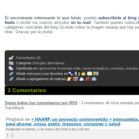
Si encontraste interesante lo que leíste
, puedes
subscribirte al blog
feeds
o recibir los nuevos artículos
en tu mail
. También puedes subscrib
categorías concretas del blog clicando sobre la imagen naranja que hay j
ellas. Gracias por la visita!.
Comentarios (3)
Categoria:
Energías alternativas
Clasificado en:
aprovechar la energía solar
,
casas ecologicas
,
consejos
,
energía 
Añadir este post a tus favoritos en:
Añadir a agregadores de noticias:
3 Comentarios
-
Sigue todos los comentarios por RSS
Comentarios de esta entrada p
TrackBack
Pingback de
» HAARP, un proyecto controvertido » intercambia.
para ahorrar, cosas gratis, trueques, consumo y salud
Realizado el martes, 2 de marzo del 2010 a las 2:59 am
[…]