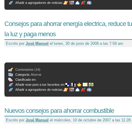
Añadir a agregadores de noticias:
Consejos para ahorrar energía electrica, reduce tu
la luz y paga menos
Escrito por
José Manuel
el lunes, 30 de junio de 2008 a las 7:59 am
Comentarios (14)
Categoria:
Ahorrar
Clasificado en:
Añadir este post a tus favoritos en:
Añadir a agregadores de noticias:
Nuevos consejos para ahorrar combustible
Escrito por
José Manuel
el miércoles, 10 de octubre de 2007 a las 11:28