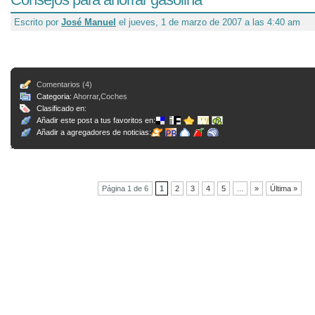
Escrito por
José Manuel
el jueves, 1 de marzo de 2007 a las 4:40 am
Comentarios (4)
Categoria:
Ahorrar
,
Coches
Clasificado en:
Añadir este post a tus favoritos en:
Añadir a agregadores de noticias:
Página 1 de 6
1
2
3
4
5
...
»
Última »