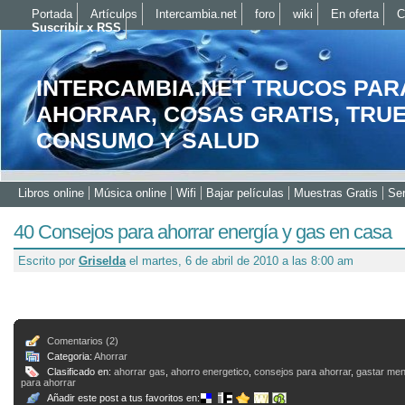
Portada
Artículos
Intercambia.net
foro
wiki
En oferta
C
Suscribir x RSS
INTERCAMBIA.NET TRUCOS PAR
AHORRAR, COSAS GRATIS, TRU
CONSUMO Y SALUD
Libros online
Música online
Wifi
Bajar películas
Muestras Gratis
Ser
40 Consejos para ahorrar energía y gas en casa
Escrito por
Griselda
el martes, 6 de abril de 2010 a las 8:00 am
Comentarios (2)
Categoria:
Ahorrar
Clasificado en:
ahorrar gas
,
ahorro energetico
,
consejos para ahorrar
,
gastar men
para ahorrar
Añadir este post a tus favoritos en: